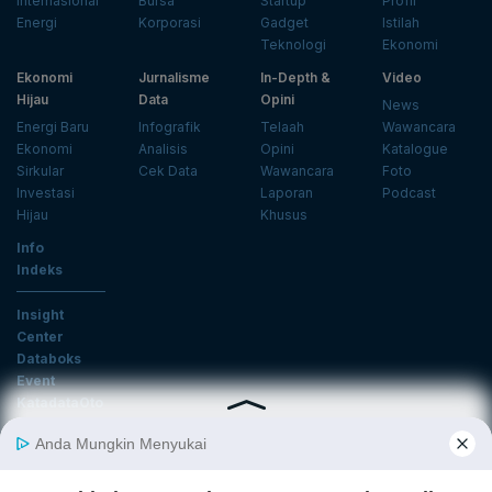
Internasional
Bursa
Startup
Profil
Energi
Korporasi
Gadget
Istilah
Teknologi
Ekonomi
Ekonomi
Jurnalisme
In-Depth &
Video
Hijau
Data
Opini
News
Energi Baru
Infografik
Telaah
Wawancara
Ekonomi
Analisis
Opini
Katalogue
Sirkular
Cek Data
Wawancara
Foto
Investasi
Laporan
Podcast
Hijau
Khusus
Info
Indeks
Insight
Center
Databoks
Event
KatadataOto
Langganan Newsletter