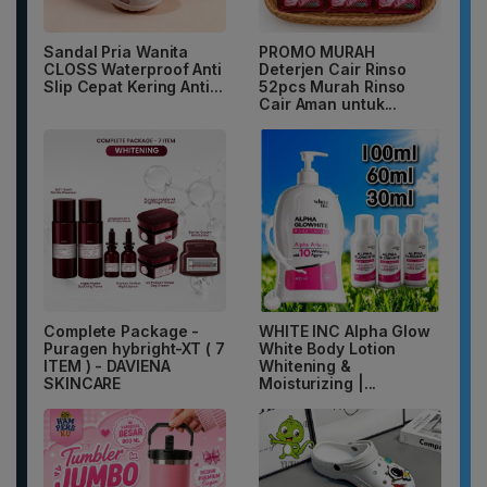
Sandal Pria Wanita
PROMO MURAH
CLOSS Waterproof Anti
Deterjen Cair Rinso
Slip Cepat Kering Anti...
52pcs Murah Rinso
Cair Aman untuk...
Complete Package -
WHITE INC Alpha Glow
Puragen hybright-XT ( 7
White Body Lotion
ITEM ) - DAVIENA
Whitening &
SKINCARE
Moisturizing |...