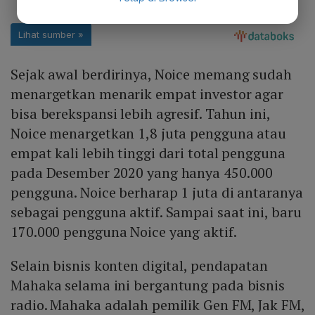
Sejak awal berdirinya, Noice memang sudah
menargetkan menarik empat investor agar
bisa berekspansi lebih agresif. Tahun ini,
Noice menargetkan 1,8 juta pengguna atau
empat kali lebih tinggi dari total pengguna
pada Desember 2020 yang hanya 450.000
pengguna. Noice berharap 1 juta di antaranya
sebagai pengguna aktif. Sampai saat ini, baru
170.000 pengguna Noice yang aktif.
Selain bisnis konten digital, pendapatan
Mahaka selama ini bergantung pada bisnis
radio. Mahaka adalah pemilik Gen FM, Jak FM,