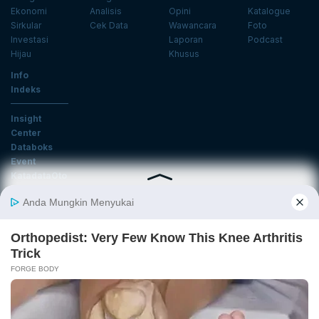
Ekonomi
Analisis
Opini
Katalogue
Sirkular
Cek Data
Wawancara
Foto
Investasi
Laporan
Podcast
Hijau
Khusus
Info
Indeks
Insight
Center
Databoks
Event
KatadataOto
Langganan Newsletter
Email
Daftar
Ikuti Kami