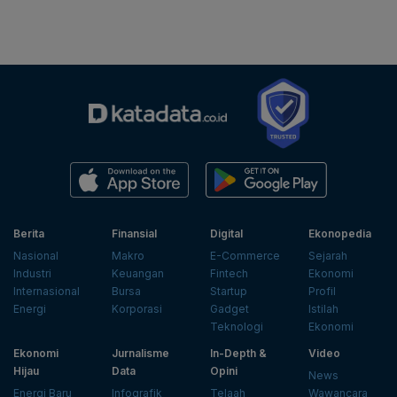
Berita
Finansial
Digital
Ekonopedia
Nasional
Makro
E-Commerce
Sejarah
Industri
Keuangan
Fintech
Ekonomi
Internasional
Bursa
Startup
Profil
Energi
Korporasi
Gadget
Istilah
Teknologi
Ekonomi
Ekonomi
Jurnalisme
In-Depth &
Video
Hijau
Data
Opini
News
Energi Baru
Infografik
Telaah
Wawancara