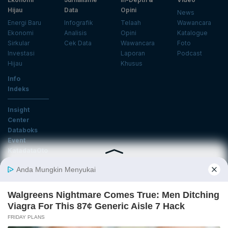
Hijau
Data
Opini
News
Energi Baru
Infografik
Telaah
Wawancara
Ekonomi
Analisis
Opini
Katalogue
Sirkular
Cek Data
Wawancara
Foto
Investasi
Laporan
Podcast
Hijau
Khusus
Info
Indeks
Insight
Center
Databoks
Event
KatadataOto
Langganan Newsletter
Email
Daftar
Ikuti Kami