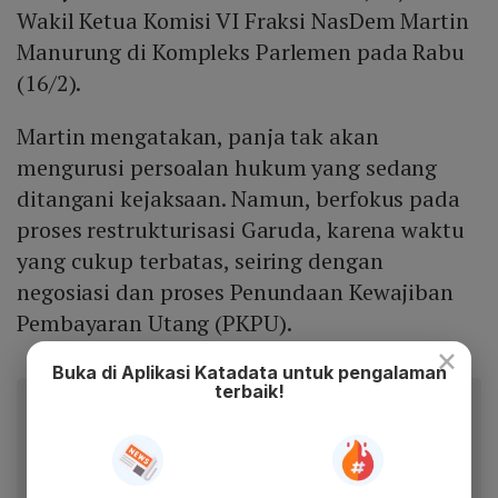
Wakil Ketua Komisi VI Fraksi NasDem Martin
Manurung di Kompleks Parlemen pada Rabu
(16/2).
Martin mengatakan, panja tak akan
mengurusi persoalan hukum yang sedang
ditangani kejaksaan. Namun, berfokus pada
proses restrukturisasi Garuda, karena waktu
yang cukup terbatas, seiring dengan
negosiasi dan proses Penundaan Kewajiban
Pembayaran Utang (PKPU).
×
Buka di Aplikasi Katadata untuk pengalaman
terbaik!
Baca artikel ini lewat aplikasi mobile.
Dapatkan pengalaman membaca lebih nyaman dan nikmati
fitur menarik lainnya lewat aplikasi mobile Katadata.