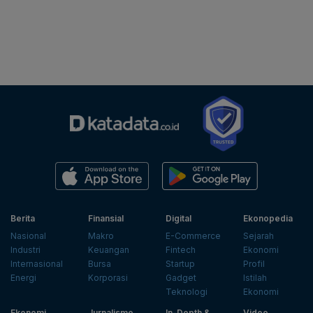
Berita
Finansial
Digital
Ekonopedia
Nasional
Makro
E-Commerce
Sejarah
Industri
Keuangan
Fintech
Ekonomi
Internasional
Bursa
Startup
Profil
Energi
Korporasi
Gadget
Istilah
Teknologi
Ekonomi
Ekonomi
Jurnalisme
In-Depth &
Video