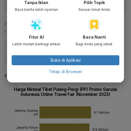
Tanpa Iklan
Pilih Topik
Baca berita lebih nyaman
Sesuai minat Anda
Reporter:
Cahya Puteri Abdi Rabbi
Editor:
Lavinda
Fitur AI
Baca Nanti
Lebih mudah berbagi artikel
Bagi Anda yang sibuk
#Garuda
#Garuda Indonesia
#Erick Thohir
#BUMN
Buka di Aplikasi
Tetap di Browser
CEK JUGA DATA INI