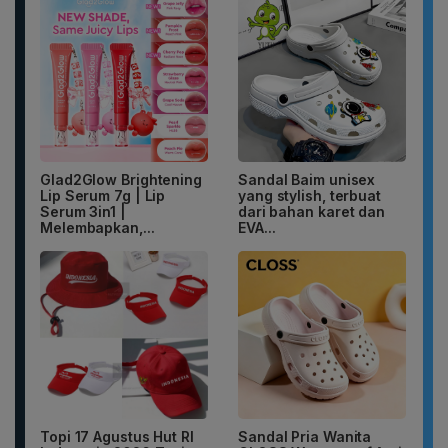
Glad2Glow Brightening
Sandal Baim unisex
Lip Serum 7g | Lip
yang stylish, terbuat
Serum 3in1 |
dari bahan karet dan
Melembapkan,...
EVA...
Topi 17 Agustus Hut RI
Sandal Pria Wanita