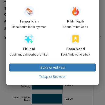
Adapun, DMO yang ditetapkan adalah 20%
dari volume ekspor setiap tahunnya.
Sementara itu, DPO yang berlaku adalah Rp
9.300 per kilogram( Kg) atau US$ 655 per ton
Tanpa Iklan
Pilih Topik
untuk CPO dan Rp 10.300 Kg untuk olein.
Baca berita lebih nyaman
Sesuai minat Anda
Fitur AI
Baca Nanti
Lebih mudah berbagi artikel
Bagi Anda yang sibuk
Buka di Aplikasi
Tetap di Browser