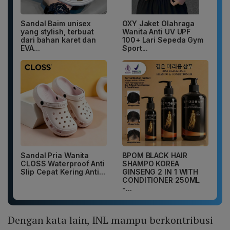
Sandal Baim unisex
OXY Jaket Olahraga
yang stylish, terbuat
Wanita Anti UV UPF
dari bahan karet dan
100+ Lari Sepeda Gym
EVA...
Sport...
Sandal Pria Wanita
BPOM BLACK HAIR
CLOSS Waterproof Anti
SHAMPO KOREA
Slip Cepat Kering Anti...
GINSENG 2 IN 1 WITH
CONDITIONER 250ML
-...
Dengan kata lain, INL mampu berkontribusi