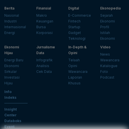
Berita
Finansial
Digital
Ekonopedia
Nasional
Makro
E-Commerce
Sejarah
Industri
Keuangan
Fintech
Ekonomi
Internasional
Bursa
Startup
Profil
Energi
Korporasi
Gadget
Istilah
Teknologi
Ekonomi
Ekonomi
Jurnalisme
In-Depth &
Video
Hijau
Data
Opini
News
Energi Baru
Infografik
Telaah
Wawancara
Ekonomi
Analisis
Opini
Katalogue
Sirkular
Cek Data
Wawancara
Foto
Investasi
Laporan
Podcast
Hijau
Khusus
Info
Indeks
Insight
Center
Databoks
Event