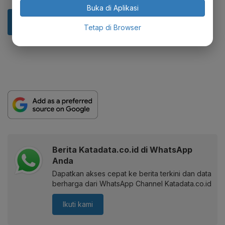
Buka di Aplikasi
Tetap di Browser
Berita Katadata.co.id di WhatsApp
Anda
Dapatkan akses cepat ke berita terkini dan data
berharga dari WhatsApp Channel Katadata.co.id
Ikuti kami