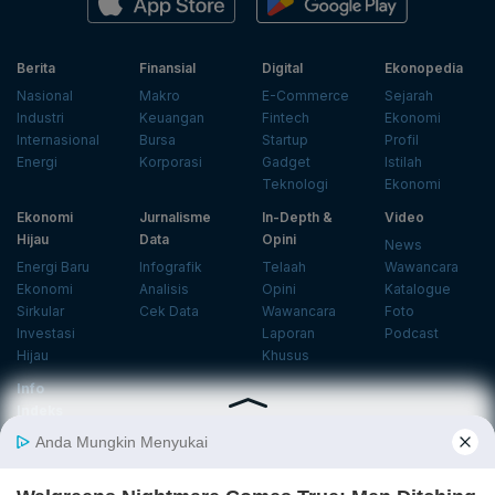
Berita
Finansial
Digital
Ekonopedia
Nasional
Makro
E-Commerce
Sejarah
Industri
Keuangan
Fintech
Ekonomi
Internasional
Bursa
Startup
Profil
Energi
Korporasi
Gadget
Istilah
Teknologi
Ekonomi
Ekonomi
Jurnalisme
In-Depth &
Video
Hijau
Data
Opini
News
Energi Baru
Infografik
Telaah
Wawancara
Ekonomi
Analisis
Opini
Katalogue
Sirkular
Cek Data
Wawancara
Foto
Investasi
Laporan
Podcast
Hijau
Khusus
Info
Indeks
Insight
Center