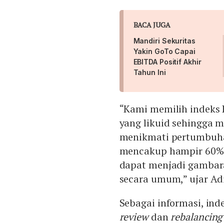
BACA JUGA
Mandiri Sekuritas
Yakin GoTo Capai
EBITDA Positif Akhir
Tahun Ini
“Kami memilih indeks 
yang likuid sehingga m
menikmati pertumbuhan
mencakup hampir 60% k
dapat menjadi gambar
secara umum,” ujar Adi
Sebagai informasi, ind
review
dan
rebalancing