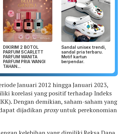
DIKIRIM 2 BOTOL
Sandal unisex trendi,
PARFUM SCARLETT
sandal pria terbaru.
PARFUM WANITA
Motif kartun
PARFUM PRIA WANGI
berpendar.
TAHAN...
eriode Januari 2012 hingga Januari 2023,
liki korelasi yang positif terhadap Indeks
IKK). Dengan demikian, saham-saham yang
dapat dijadikan
proxy
untuk perekonomian
engan kelebihan yang dimiliki Reksa Dana