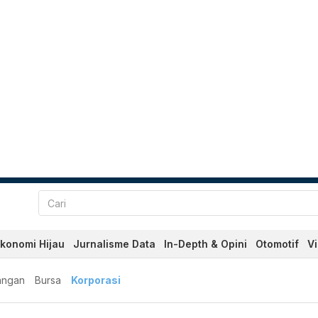
konomi Hijau
Jurnalisme Data
In-Depth & Opini
Otomotif
V
angan
Bursa
Korporasi