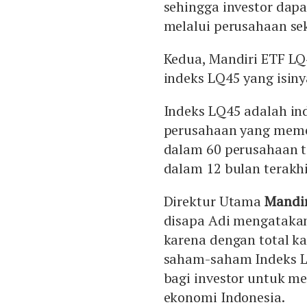
sehingga investor dapa
melalui perusahaan se
Kedua, Mandiri ETF LQ4
indeks LQ45 yang isi
Indeks LQ45 adalah ind
perusahaan yang memen
dalam 60 perusahaan te
dalam 12 bulan terakhi
Direktur Utama
Mandir
disapa Adi mengatakan
karena dengan total kap
saham-saham Indeks LQ
bagi investor untuk m
ekonomi Indonesia.