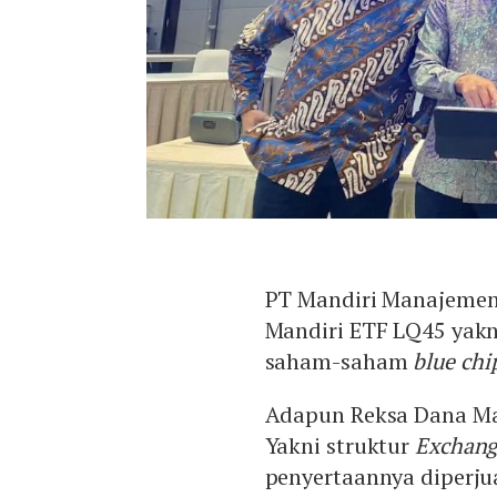
PT Mandiri Manajemen
Mandiri ETF LQ45 yakn
saham-saham
blue chi
Adapun Reksa Dana Man
Yakni struktur
Exchang
penyertaannya diperjua