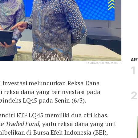
AR
KATADATA/ZAHWA MADJID
 Investasi meluncurkan Reksa Dana
i reksa dana yang berinvestasi pada
p
indeks LQ45 pada Senin (6/3).
diri ETF LQ45 memiliki dua ciri khas.
e Traded Fund,
yaitu reksa dana yang unit
lbelikan di Bursa Efek Indonesia (BEI),