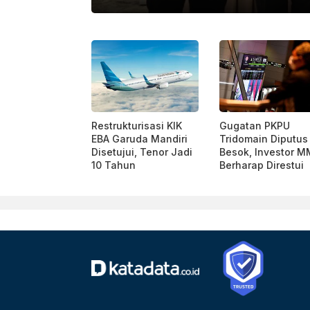
FAUZA SYAHPUTRA|KATADATA
Restrukturisasi KIK
Gugatan PKPU
EBA Garuda Mandiri
Tridomain Diputus
Disetujui, Tenor Jadi
Besok, Investor M
10 Tahun
Berharap Direstui