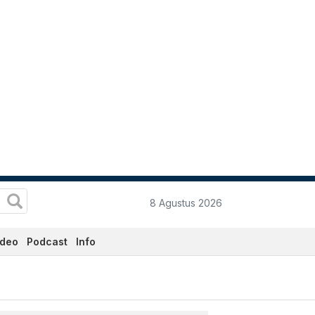
8 Agustus 2026
ideo
Podcast
Info
 - Katadata.co.id