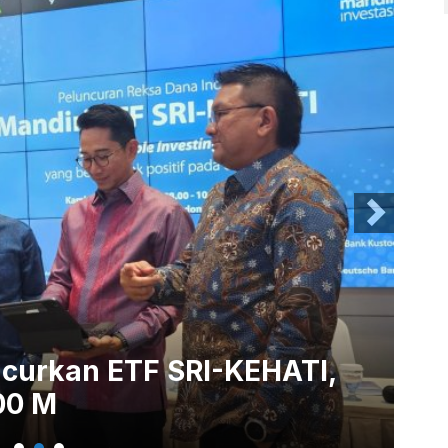
ncurkan ETF SRI-KEHATI,
Ma
00 M
Ke