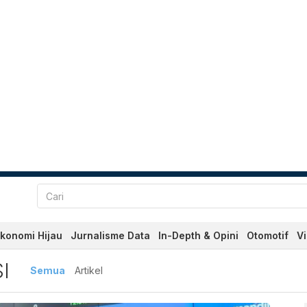
konomi Hijau
Jurnalisme Data
In-Depth & Opini
Otomotif
V
erbaru dan Terkini Hari Ini
I
Semua
Artikel