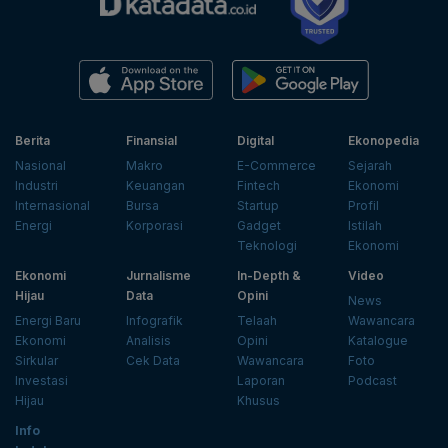
Berita
Finansial
Digital
Ekonopedia
Nasional
Makro
E-Commerce
Sejarah
Industri
Keuangan
Fintech
Ekonomi
Internasional
Bursa
Startup
Profil
Energi
Korporasi
Gadget
Istilah
Teknologi
Ekonomi
Ekonomi
Jurnalisme
In-Depth &
Video
Hijau
Data
Opini
News
Energi Baru
Infografik
Telaah
Wawancara
Ekonomi
Analisis
Opini
Katalogue
Sirkular
Cek Data
Wawancara
Foto
Investasi
Laporan
Podcast
Hijau
Khusus
Info