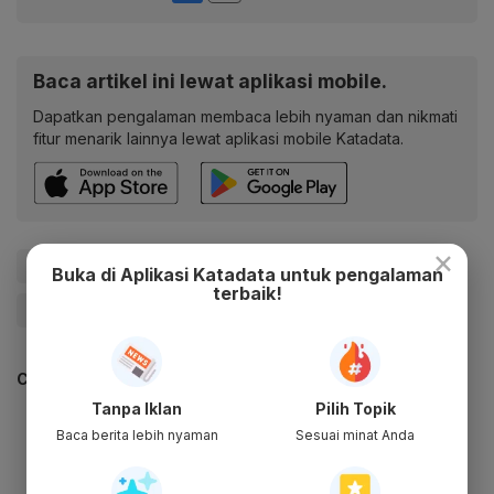
Baca artikel ini lewat aplikasi mobile.
Dapatkan pengalaman membaca lebih nyaman dan nikmati
fitur menarik lainnya lewat aplikasi mobile Katadata.
×
#mitratel
#Akuisisi
#menara telekomunikasi
Buka di Aplikasi Katadata untuk pengalaman
terbaik!
#Give Me Perspective
CEK JUGA DATA INI
Tanpa Iklan
Pilih Topik
Baca berita lebih nyaman
Sesuai minat Anda