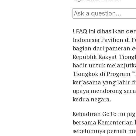
!
FAQ ini dihasilkan d
Indonesia Pavilion di
bagian dari pameran
e
Republik Rakyat Tiongk
hadir untuk melanjut
Tiongkok di Program “
kerjasama yang lahir 
upaya mendorong secar
kedua negara.
Kehadiran GoTo ini ju
bersama Kementerian I
sebelumnya pernah m