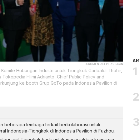
AR
DOKUMENTASI PERSEROAN
Komite Hubungan Industri untuk Tiongkok Garibaldi Thohir,
 Tokopedia Hilmi Adrianto, Chief Public Policy and
kunjung ke booth Grup GoTo pada Indonesia Pavilion di
an beberapa lembaga terkait berkolaborasi untuk
l Indonesia-Tiongkok di Indonesia Pavilion di Fuzhou.
logi asal Tiongkok hadir untuk menunjukkan kemajuan