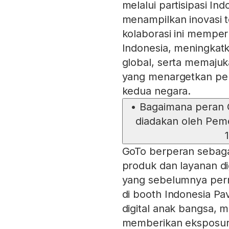
melalui partisipasi In
menampilkan inovasi t
kolaborasi ini memper
Indonesia, meningkatk
global, serta memaju
yang menargetkan per
kedua negara.
•
Bagaimana peran
diadakan oleh Pem
GoTo berperan sebaga
produk dan layanan d
yang sebelumnya pern
di booth Indonesia P
digital anak bangsa, 
memberikan eksposur k