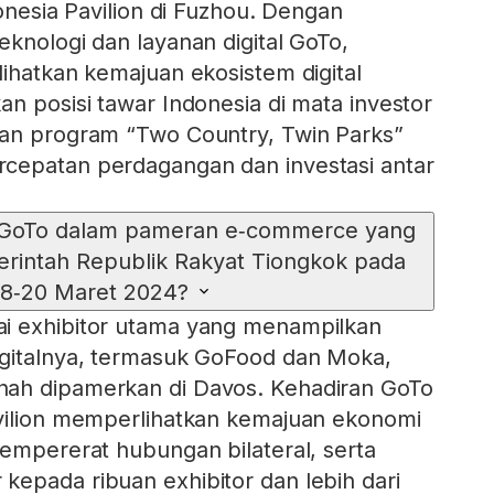
donesia Pavilion di Fuzhou. Dengan
eknologi dan layanan digital GoTo,
lihatkan kemajuan ekosistem digital
an posisi tawar Indonesia di mata investor
kan program “Two Country, Twin Parks”
cepatan perdagangan dan investasi antar
 GoTo dalam pameran e‑commerce yang
erintah Republik Rakyat Tiongkok pada
18‑20 Maret 2024?
i exhibitor utama yang menampilkan
igitalnya, termasuk GoFood dan Moka,
ah dipamerkan di Davos. Kehadiran GoTo
avilion memperlihatkan kemajuan ekonomi
mempererat hubungan bilateral, serta
epada ribuan exhibitor dan lebih dari