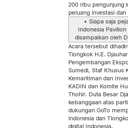
200 ribu pengunjung 
peluang investasi da
•
Siapa saja pej
Indonesia Pavilio
disampaikan oleh D
Acara tersebut dihadir
Tiongkok H.E. Djauhar
Pengembangan Ekspor
Sumedi, Staf Khusus 
Kemaritiman dan Inves
KADIN dan Komite Hub
Thohir. Duta Besar D
kebanggaan atas part
dukungan GoTo mempe
Indonesia dan Tiongk
digital Indonesia.