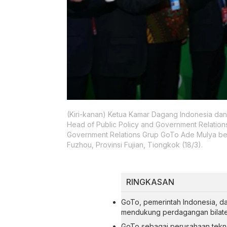
(Kiri-kanan) Ketua Kamar Dagang Indonesia dan 
Head of Public Policy and Government Relations
Government Relations Grup GoTo Ade Mulya ber
Fuzhou, Provinsi Fujian, Tiongkok (18/3).
RINGKASAN
GoTo, pemerintah Indonesia, d
mendukung perdagangan bilatera
GoTo sebagai perusahaan tekno