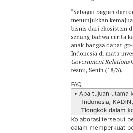
“Sebagai bagian dari d
menunjukkan kemajuan
bisnis dari ekosistem d
senang bahwa cerita k
anak bangsa dapat
go
Indonesia di mata inves
Government Relations
G
resmi, Senin (18/3).
FAQ
•
Apa tujuan utama 
Indonesia, KADIN
Tiongkok dalam ko
Kolaborasi tersebut 
dalam memperkuat per