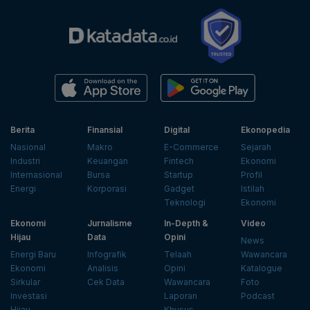
Berita
Finansial
Digital
Ekonopedia
Nasional
Makro
E-Commerce
Sejarah
Industri
Keuangan
Fintech
Ekonomi
Internasional
Bursa
Startup
Profil
Energi
Korporasi
Gadget
Istilah
Teknologi
Ekonomi
Ekonomi
Jurnalisme
In-Depth &
Video
Hijau
Data
Opini
News
Energi Baru
Infografik
Telaah
Wawancara
Ekonomi
Analisis
Opini
Katalogue
Sirkular
Cek Data
Wawancara
Foto
Investasi
Laporan
Podcast
Hijau
Khusus