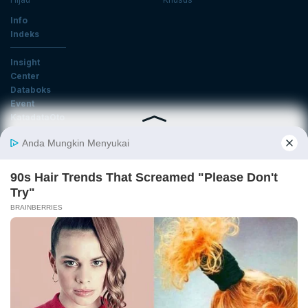
Info
Indeks
Insight
Center
Databoks
Event
KatadataOto
Langganan Newsletter
Email
Daftar
Ikuti Kami
Tentang Katadata
Advertising
Karier
Pedoman Media Siber
Kebijakan Privasi
Disclaimer
Hubungi Kami
©2026 Katadata. Hak cipta dilindungi Undang-undang.