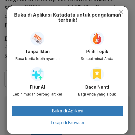
saham GOTO mencapai 137,48 miliar saham
×
dan frekuensi 5.302 kali. Nilai kapitalisasi
Buka di Aplikasi Katadata untuk pengalaman
terbaik!
pasar GOTO mencapai Rp 78,09 triliun.
Dalam sebulan terakhir, harga saham GOTO
4,84%. Namun, dalam tiga bulan terakhir
Tanpa Iklan
Pilih Topik
saham emiten teknologi ini turun 25,29%.
Baca berita lebih nyaman
Sesuai minat Anda
Fitur AI
Baca Nanti
Lebih mudah berbagi artikel
Bagi Anda yang sibuk
Berita Katadata.co.id di WhatsApp
Buka di Aplikasi
Anda
Dapatkan akses cepat ke berita terkini dan data
Tetap di Browser
berharga dari WhatsApp Channel Katadata.co.id