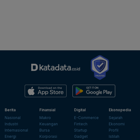
Berita
Finansial
Digital
Ekonopedia
Nasional
Makro
E-Commerce
Sejarah
Industri
Keuangan
Fintech
Ekonomi
Internasional
Bursa
Startup
Profil
Energi
Korporasi
Gadget
Istilah