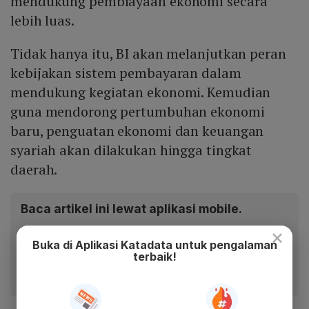
mendukung pembiayaan ekonomi secara
lebih luas.
Tidak hanya itu, BI akan melanjutkan peran
kebijakan sistem pembayaran dalam
mendukung kegiatan ekonomi. Kemudian
guna mendorong pertumbuhan ekonomi
baru, penguatan ekonomi dan keuangan
syariah akan dilakukan hingga tingkat
daerah.
Baca artikel ini lewat aplikasi mobile.
×
Dapatkan pengalaman membaca lebih nyaman dan nikmati
Buka di Aplikasi Katadata untuk pengalaman
fitur menarik lainnya lewat aplikasi mobile Katadata.
terbaik!