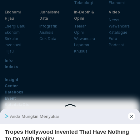
Teknologi
Ekonomi
Ekonomi
Jurnalisme
In-Depth &
Video
Hijau
Data
Opini
News
Energi Baru
Infografik
Telaah
Wawancara
Ekonomi
Analisis
Opini
Katalogue
Sirkular
Cek Data
Wawancara
Foto
Investasi
Laporan
Podcast
Hijau
Khusus
Info
Indeks
Insight
Center
Databoks
Event
KatadataOto
Langganan Newsletter
Email
Daftar