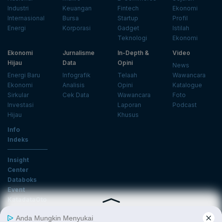
Industri
Keuangan
Fintech
Ekonomi
Internasional
Bursa
Startup
Profil
Energi
Korporasi
Gadget
Istilah
Teknologi
Ekonomi
Ekonomi
Jurnalisme
In-Depth &
Video
Hijau
Data
Opini
News
Energi Baru
Infografik
Telaah
Wawancara
Ekonomi
Analisis
Opini
Katalogue
Sirkular
Cek Data
Wawancara
Foto
Investasi
Laporan
Podcast
Hijau
Khusus
Info
Indeks
Insight
Center
Databoks
Event
KatadataOto