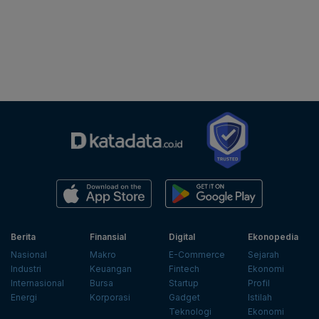
Berita
Finansial
Digital
Ekonopedia
Nasional
Makro
E-Commerce
Sejarah
Industri
Keuangan
Fintech
Ekonomi
Internasional
Bursa
Startup
Profil
Energi
Korporasi
Gadget
Istilah
Teknologi
Ekonomi