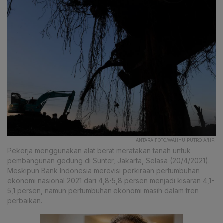
ANTARA FOTO/WAHYU PUTRO A/HP.
Pekerja menggunakan alat berat meratakan tanah untuk
pembangunan gedung di Sunter, Jakarta, Selasa (20/4/2021).
Meskipun Bank Indonesia merevisi perkiraan pertumbuhan
ekonomi nasional 2021 dari 4,8-5,8 persen menjadi kisaran 4,1-
5,1 persen, namun pertumbuhan ekonomi masih dalam tren
perbaikan.