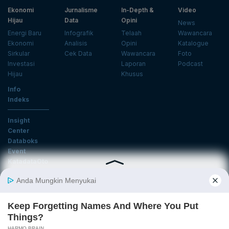
Ekonomi
Jurnalisme
In-Depth &
Video
Hijau
Data
Opini
News
Energi Baru
Infografik
Telaah
Wawancara
Ekonomi
Analisis
Opini
Katalogue
Sirkular
Cek Data
Wawancara
Foto
Investasi
Laporan
Podcast
Hijau
Khusus
Info
Indeks
Insight
Center
Databoks
Event
KatadataOto
Langganan Newsletter
Email
Daftar