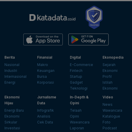
Berita
Finansial
Digital
Ekonopedia
Nasional
Makro
E-Commerce
Sejarah
Industri
Keuangan
Fintech
Ekonomi
Internasional
Bursa
Startup
Profil
Energi
Korporasi
Gadget
Istilah
Teknologi
Ekonomi
Ekonomi
Jurnalisme
In-Depth &
Video
Hijau
Data
Opini
News
Energi Baru
Infografik
Telaah
Wawancara
Ekonomi
Analisis
Opini
Katalogue
Sirkular
Cek Data
Wawancara
Foto
Investasi
Laporan
Podcast