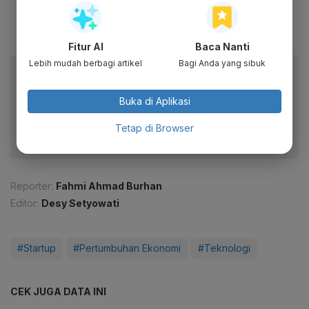
Fitur AI
Baca Nanti
Lebih mudah berbagi artikel
Bagi Anda yang sibuk
Baca artikel ini lewat aplikasi mobile.
Dapatkan pengalaman membaca lebih nyaman dan nikmati
Buka di Aplikasi
fitur menarik lainnya lewat aplikasi mobile Katadata.
Tetap di Browser
Reporter:
Fahmi Ahmad Burhan
Editor:
Desy Setyowati
#Startup
#Pertumbuhan Ekonomi
#Teknologi
CEK JUGA DATA INI