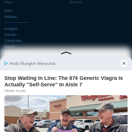
Hijau
Khusus
Info
Indeks
Insight
Center
Databoks
Event
KatadataOto
Langganan Newsletter
Email
Daftar
Ikuti Kami
Tentang Katadata
Advertising
Karier
Pedoman Media Siber
Kebijakan Privasi
Disclaimer
Hubungi Kami
©2026 Katadata. Hak cipta dilindungi Undang-undang.