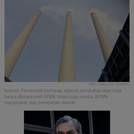
ARIEF KAMALUDIN (KATADATA)
Ilustrasi. Pemerintah berharap agenda perubahan iklim tidak
hanya dibiayai oleh APBN, tetapi juga swasta, BUMN,
masyarakat, dan pemerintah daerah.