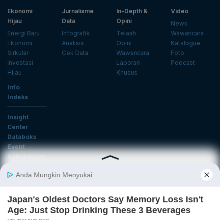
Ekonomi
Jurnalisme
In-Depth &
Video
Hijau
Data
Opini
News
Energi Baru
Infografik
Telaah
Wawancara
Ekonomi
Analisis
Opini
Katalogue
Sirkular
Cek Data
Wawancara
Foto
Investasi
Laporan
Podcast
Hijau
Khusus
Info
Indeks
Insight
Center
Databoks
Event
KatadataOto
Langganan Newsletter
Email
Daftar