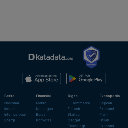
Berita
Finansial
Digital
Ekonopedia
Nasional
Makro
E-Commerce
Sejarah
Industri
Keuangan
Fintech
Ekonomi
Internasional
Bursa
Startup
Profil
Energi
Korporasi
Gadget
Istilah
Teknologi
Ekonomi