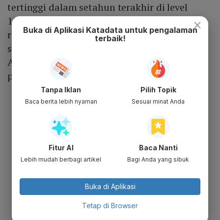
tertinggi dalam setahun terakhir di level
109,7. Hasil ini mengindikasikan konsumsi
×
Buka di Aplikasi Katadata untuk pengalaman
rumah tangga di AS akan meningkat
terbaik!
sehingga mendukung pemulihan ekonomi di
AS. "Sementara pertumbuhan PDB Indonesia
pada kuartal I masih minus," katanya.
Tanpa Iklan
Pilih Topik
Baca berita lebih nyaman
Sesuai minat Anda
Fitur AI
Baca Nanti
Lebih mudah berbagi artikel
Bagi Anda yang sibuk
Buka di Aplikasi
Tetap di Browser