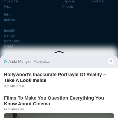
Investasi
Laporan
Podcast
Hijau
Khusus
Info
Indeks
Insight
Center
Databoks
Event
KatadataOto
Langganan Newsletter
Email
Daftar
Ikuti Kami
Tentang Katadata
Advertising
Karier
Pedoman Media Siber
Kebijakan Privasi
Disclaimer
Hubungi Kami