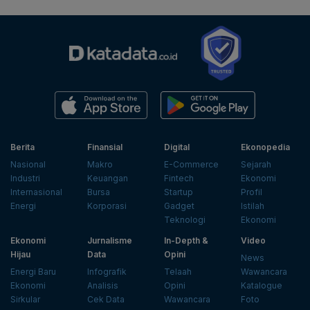
Berita
Finansial
Digital
Ekonopedia
Nasional
Makro
E-Commerce
Sejarah
Industri
Keuangan
Fintech
Ekonomi
Internasional
Bursa
Startup
Profil
Energi
Korporasi
Gadget
Istilah
Teknologi
Ekonomi
Ekonomi
Jurnalisme
In-Depth &
Video
Hijau
Data
Opini
News
Energi Baru
Infografik
Telaah
Wawancara
Ekonomi
Analisis
Opini
Katalogue
Sirkular
Cek Data
Wawancara
Foto