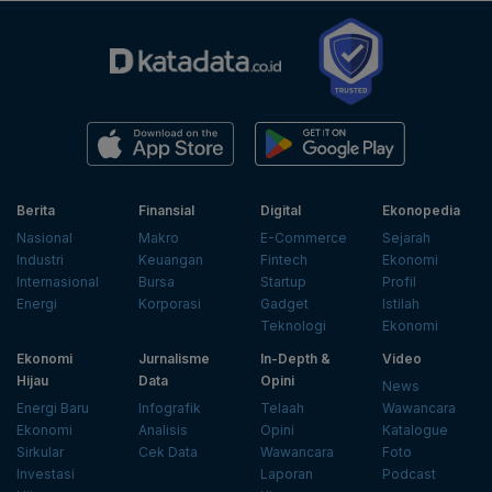
Berita
Finansial
Digital
Ekonopedia
Nasional
Makro
E-Commerce
Sejarah
Industri
Keuangan
Fintech
Ekonomi
Internasional
Bursa
Startup
Profil
Energi
Korporasi
Gadget
Istilah
Teknologi
Ekonomi
Ekonomi
Jurnalisme
In-Depth &
Video
Hijau
Data
Opini
News
Energi Baru
Infografik
Telaah
Wawancara
Ekonomi
Analisis
Opini
Katalogue
Sirkular
Cek Data
Wawancara
Foto
Investasi
Laporan
Podcast