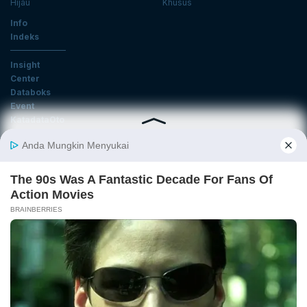
Hijau
Khusus
Info
Indeks
Insight
Center
Databoks
Event
KatadataOto
Langganan Newsletter
Email
Daftar
Ikuti Kami
Tentang Katadata
Advertising
Karier
Pedoman Media Siber
Kebijakan Privasi
Disclaimer
Hubungi Kami
©2026 Katadata. Hak cipta dilindungi Undang-undang.