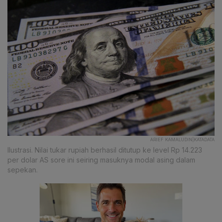
ARIEF KAMALUDIN|KATADATA
Ilustrasi. Nilai tukar rupiah berhasil ditutup ke level Rp 14.223
per dolar AS sore ini seiring masuknya modal asing dalam
sepekan.