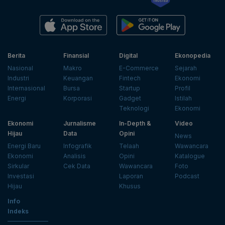
Berita
Finansial
Digital
Ekonopedia
Nasional
Makro
E-Commerce
Sejarah
Industri
Keuangan
Fintech
Ekonomi
Internasional
Bursa
Startup
Profil
Energi
Korporasi
Gadget
Istilah
Teknologi
Ekonomi
Ekonomi
Jurnalisme
In-Depth &
Video
Hijau
Data
Opini
News
Energi Baru
Infografik
Telaah
Wawancara
Ekonomi
Analisis
Opini
Katalogue
Sirkular
Cek Data
Wawancara
Foto
Investasi
Laporan
Podcast
Hijau
Khusus
Info
Indeks