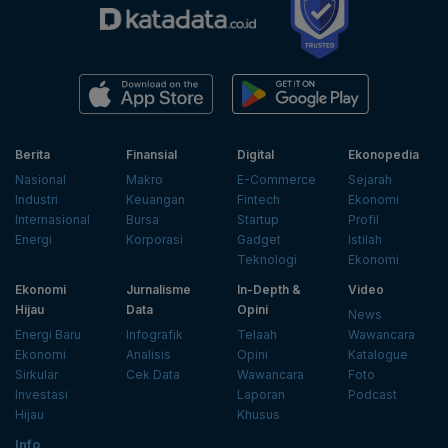
Berita
Finansial
Digital
Ekonopedia
Nasional
Makro
E-Commerce
Sejarah
Industri
Keuangan
Fintech
Ekonomi
Internasional
Bursa
Startup
Profil
Energi
Korporasi
Gadget
Istilah
Teknologi
Ekonomi
Ekonomi
Jurnalisme
In-Depth &
Video
Hijau
Data
Opini
News
Energi Baru
Infografik
Telaah
Wawancara
Ekonomi
Analisis
Opini
Katalogue
Sirkular
Cek Data
Wawancara
Foto
Investasi
Laporan
Podcast
Hijau
Khusus
Info