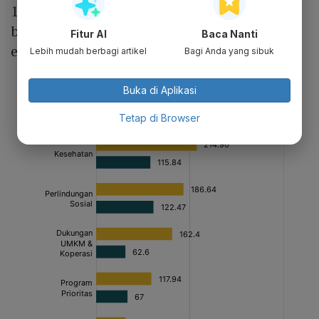
100% dan kita akan akomodasi sebagai
bentuk dorongan dari APBN agar kegiatan
Fitur AI
Baca Nanti
ekonomi terus bergulir," kata Suahasil.
Lebih mudah berbagi artikel
Bagi Anda yang sibuk
Buka di Aplikasi
Tetap di Browser