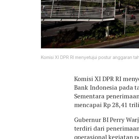
Komisi XI DPR RI menyetujui postur anggaran tah
Komisi XI DPR RI meny
Bank Indonesia pada ta
Sementara penerimaan 
mencapai Rp 28,41 tril
Gubernur BI Perry War
terdiri dari penerimaan
operasional kegiatan 