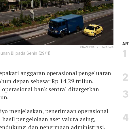
AR
DONANG WAHYU|KATADATA
unan BI pada Senin (29/11).
epakati anggaran operasional pengeluaran
hun depan sebesar Rp 14,29 triliun.
operasional bank sentral ditargetkan
iun.
jiyo menjelaskan, penerimaan operasional
 hasil pengelolaan aset valuta asing,
pendukung, dan penermaan administrasi.