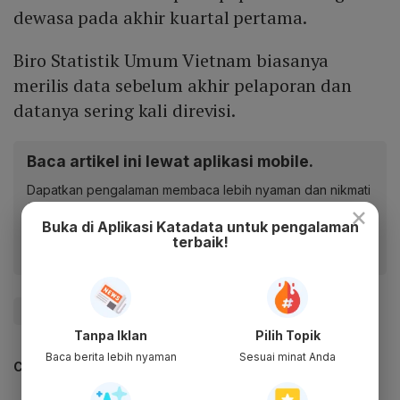
dewasa pada akhir kuartal pertama.
Biro Statistik Umum Vietnam biasanya
merilis data sebelum akhir pelaporan dan
datanya sering kali direvisi.
Baca artikel ini lewat aplikasi mobile.
Dapatkan pengalaman membaca lebih nyaman dan nikmati
×
fitur menarik lainnya lewat aplikasi mobile Katadata.
Buka di Aplikasi Katadata untuk pengalaman
terbaik!
#Vietnam
#Pertumbuhan Ekonomi
Tanpa Iklan
Pilih Topik
Baca berita lebih nyaman
Sesuai minat Anda
CEK JUGA DATA INI