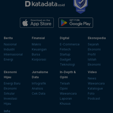
Berita
Finansial
Digital
Ekonopedia
Nasional
Makro
E-Commerce
Sejarah
Industri
Keuangan
Fintech
Ekonomi
Internasional
Bursa
Startup
Profil
Energi
Korporasi
Gadget
Istilah
Teknologi
Ekonomi
Ekonomi
Jurnalisme
In-Depth &
Video
Hijau
Data
Opini
News
Energi Baru
Infografik
Telaah
Wawancara
Ekonomi
Analisis
Opini
Katalogue
Sirkular
Cek Data
Wawancara
Foto
Investasi
Laporan
Podcast
Hijau
Khusus
Info