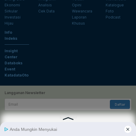
Ekonomi
Analisis
Opini
Katalogue
Sirkular
Cek Data
Wawancara
Foto
Investasi
Laporan
Podcast
Hijau
Khusus
Info
Indeks
Insight
Center
Databoks
Event
KatadataOto
Langganan Newsletter
Email
Daftar
Ikuti Kami