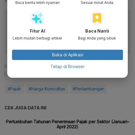
Baca berita lebih nyaman
Sesuai minat Anda
Baca artikel ini lewat aplikasi mobile.
Dapatkan pengalaman membaca lebih nyaman dan nikmati
Fitur AI
Baca Nanti
fitur menarik lainnya lewat aplikasi mobile Katadata.
Lebih mudah berbagi artikel
Bagi Anda yang sibuk
Buka di Aplikasi
Reporter:
Abdul Azis Said
Tetap di Browser
Editor:
Agustiyanti
#Pajak
#Harga Komoditas
#Pertambangan
CEK JUGA DATA INI