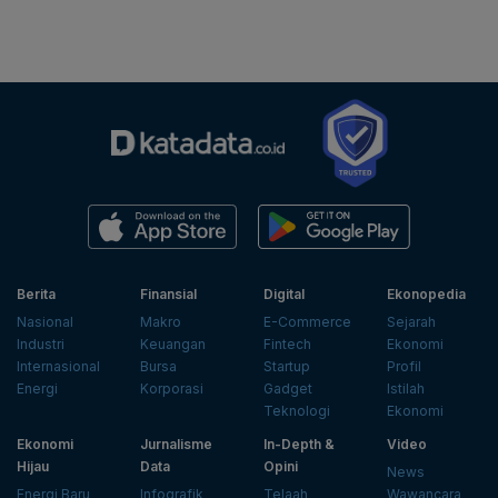
Berita
Finansial
Digital
Ekonopedia
Nasional
Makro
E-Commerce
Sejarah
Industri
Keuangan
Fintech
Ekonomi
Internasional
Bursa
Startup
Profil
Energi
Korporasi
Gadget
Istilah
Teknologi
Ekonomi
Ekonomi
Jurnalisme
In-Depth &
Video
Hijau
Data
Opini
News
Energi Baru
Infografik
Telaah
Wawancara