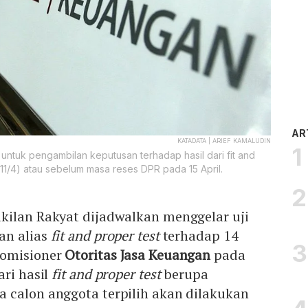
AR
KATADATA | ARIEF KAMALUDIN
al untuk pengambilan keputusan terhadap hasil dari fit and
11/4) atau sebelum masa reses DPR pada 15 April.
kilan Rakyat dijadwalkan menggelar uji
an alias
fit and proper test
terhadap 14
omisioner
Otoritas Jasa Keuangan
pada
ri hasil
fit and proper test
berupa
 calon anggota terpilih akan dilakukan