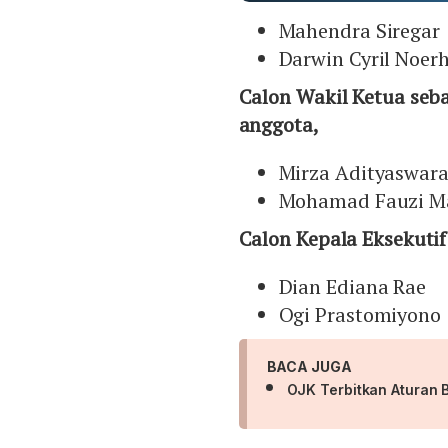
Mahendra Siregar
Darwin Cyril Noer
Calon Wakil Ketua seb
anggota,
Mirza Adityaswar
Mohamad Fauzi M
Calon Kepala Eksekuti
Dian Ediana Rae
Ogi Prastomiyono
BACA JUGA
OJK Terbitkan Aturan B