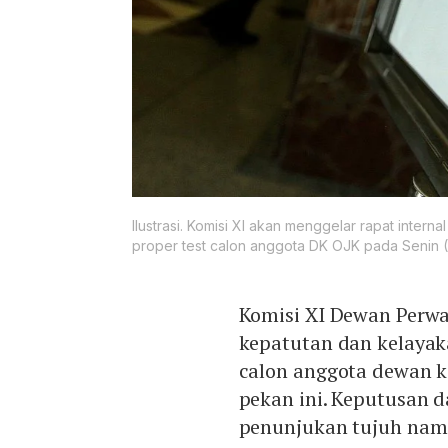
Ilustrasi. Komisi XI akan menggelar rapat intern
proper test calon anggota DK OJK pada Senin (
Komisi XI Dewan Perwa
kepatutan dan kelayak
calon anggota dewan k
pekan ini. Keputusan da
penunjukan tujuh nama