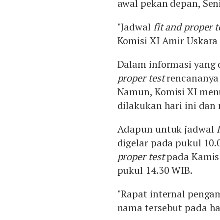
awal pekan depan, Seni
"Jadwal
fit and proper t
Komisi XI Amir Uskar
Dalam informasi yang d
proper test
rencananya d
Namun, Komisi XI me
dilakukan hari ini da
Adapun untuk jadwal
digelar pada pukul 10
proper test
pada Kamis (
pukul 14.30 WIB.
"Rapat internal penga
nama tersebut pada har