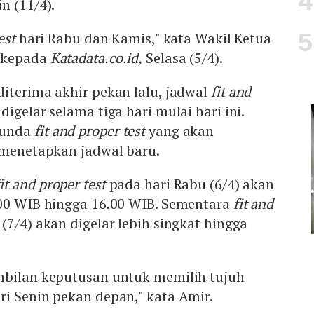
n (11/4).
est
hari Rabu dan Kamis," kata Wakil Ketua
a kepada
Katadata.co.id,
Selasa (5/4).
iterima akhir pekan lalu, jadwal
fit and
igelar selama tiga hari mulai hari ini.
nunda
fit and proper test
yang akan
n menetapkan jadwal baru.
fit and proper test
pada hari Rabu (6/4) akan
.00 WIB hingga 16.00 WIB. Sementara
fit and
7/4) akan digelar lebih singkat hingga
mbilan keputusan untuk memilih tujuh
i Senin pekan depan," kata Amir.