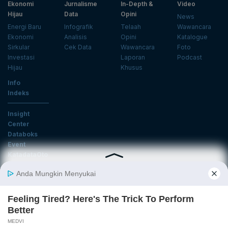
Ekonomi
Jurnalisme
In-Depth &
Video
Hijau
Data
Opini
News
Energi Baru
Infografik
Telaah
Wawancara
Ekonomi
Analisis
Opini
Katalogue
Sirkular
Cek Data
Wawancara
Foto
Investasi
Laporan
Podcast
Hijau
Khusus
Info
Indeks
Insight
Center
Databoks
Event
KatadataOto
Langganan Newsletter
Email
Daftar
Ikuti Kami