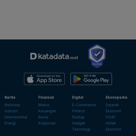
Berita
Finansial
Digital
Ekonopedia
Nasional
Makro
E-Commerce
Sejarah
Industri
Keuangan
Fintech
Ekonomi
Internasional
Bursa
Startup
Profil
Energi
Korporasi
Gadget
Istilah
Teknologi
Ekonomi