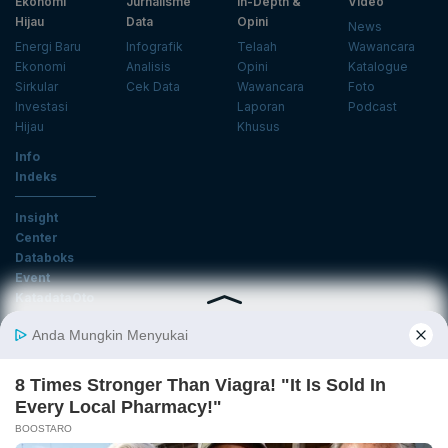
Ekonomi
Jurnalisme
In-Depth &
Video
Hijau
Data
Opini
News
Energi Baru
Infografik
Telaah
Wawancara
Ekonomi
Analisis
Opini
Katalogue
Sirkular
Cek Data
Wawancara
Foto
Investasi
Laporan
Podcast
Hijau
Khusus
Info
Indeks
Insight
Center
Databoks
Event
KatadataOto
Langganan Newsletter
Email
Daftar
Ikuti Kami