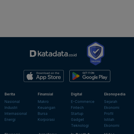
Berita
Finansial
Digital
Ekonopedia
Nasional
Makro
E-Commerce
Sejarah
Industri
Keuangan
Fintech
Ekonomi
Internasional
Bursa
Startup
Profil
Energi
Korporasi
Gadget
Istilah
Teknologi
Ekonomi