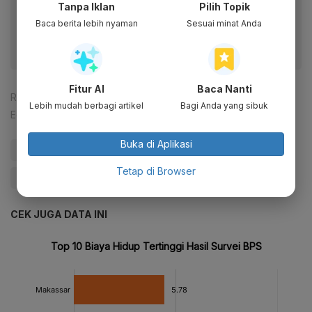
Dapatkan pengalaman membaca lebih nyaman dan nikmati
Tanpa Iklan
Pilih Topik
fitur menarik lainnya lewat aplikasi mobile Katadata.
Baca berita lebih nyaman
Sesuai minat Anda
Fitur AI
Baca Nanti
Reporter:
Zahwa Madjid
Lebih mudah berbagi artikel
Bagi Anda yang sibuk
Editor:
Ferrika Lukmana Sari
Buka di Aplikasi
#Jakarta
#BPS
#Kota
#NFT Termahal
#RI
Tetap di Browser
#Give Me Perspective
CEK JUGA DATA INI