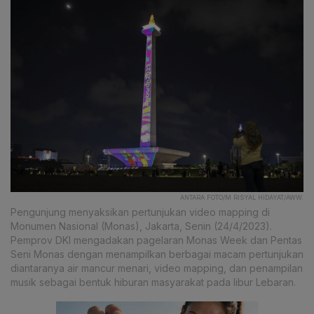
ANTARA FOTO/M RISYAL HIDAYAT/AWW.
Pengunjung menyaksikan pertunjukan video mapping di
Monumen Nasional (Monas), Jakarta, Senin (24/4/2023).
Pemprov DKI mengadakan pagelaran Monas Week dan Pentas
Seni Monas dengan menampilkan berbagai macam pertunjukan
diantaranya air mancur menari, video mapping, dan penampilan
musik sebagai bentuk hiburan masyarakat pada libur Lebaran.