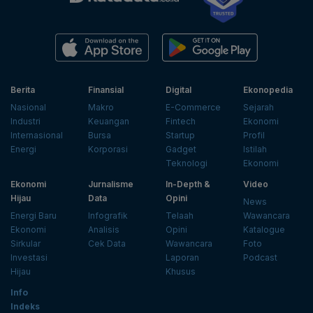
Berita
Finansial
Digital
Ekonopedia
Nasional
Makro
E-Commerce
Sejarah
Industri
Keuangan
Fintech
Ekonomi
Internasional
Bursa
Startup
Profil
Energi
Korporasi
Gadget
Istilah
Teknologi
Ekonomi
Ekonomi
Jurnalisme
In-Depth &
Video
Hijau
Data
Opini
News
Energi Baru
Infografik
Telaah
Wawancara
Ekonomi
Analisis
Opini
Katalogue
Sirkular
Cek Data
Wawancara
Foto
Investasi
Laporan
Podcast
Hijau
Khusus
Info
Indeks