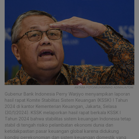
ANTARA FOTO/MUHAMMAD ADIMAJA/TOM.
Gubenur Bank Indonesia Perry Warjiyo menyampikan laporan
hasil rapat Komite Stabilitas Sistem Keuangan (KSSK) I Tahun
2024 di kantor Kementerian Keuangan, Jakarta, Selasa
(30/1/2024). KSSK melaporkan hasil rapat berkala KSSK I
Tahun 2024 bahwa stabilitas sistem keuangan Indonesia tetap
stabil di tengah risiko pelambatan ekonomi dunia dan
ketidakpastian pasar keuangan global karena didukung
kondisi perekonomian dan sistem keuangan domestik yang