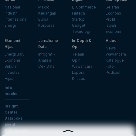
Nasional
Makro
E-Commerce
Sejarah
Industri
Keuangan
Fintech
Ekonomi
Internasional
Bursa
Startup
Profil
Energi
Korporasi
Gadget
Istilah
Teknologi
Ekonomi
Ekonomi
Jurnalisme
In-Depth &
Video
Hijau
Data
Opini
News
Energi Baru
Infografik
Telaah
Wawancara
Ekonomi
Analisis
Opini
Katalogue
Sirkular
Cek Data
Wawancara
Foto
Investasi
Laporan
Podcast
Hijau
Khusus
Info
Indeks
Insight
Center
Databoks
Event
KatadataOto