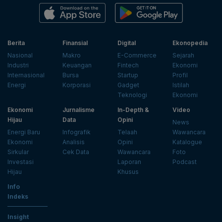
Berita
Finansial
Digital
Ekonopedia
Nasional
Makro
E-Commerce
Sejarah
Industri
Keuangan
Fintech
Ekonomi
Internasional
Bursa
Startup
Profil
Energi
Korporasi
Gadget
Istilah
Teknologi
Ekonomi
Ekonomi
Jurnalisme
In-Depth &
Video
Hijau
Data
Opini
News
Energi Baru
Infografik
Telaah
Wawancara
Ekonomi
Analisis
Opini
Katalogue
Sirkular
Cek Data
Wawancara
Foto
Investasi
Laporan
Podcast
Hijau
Khusus
Info
Indeks
Insight