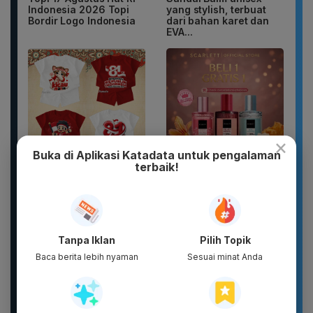
Indonesia 2026 Topi
yang stylish, terbuat
Bordir Logo Indonesia
dari bahan karet dan
EVA...
×
Buka di Aplikasi Katadata untuk pengalaman
terbaik!
New 2026 Pamelo.id
DIKIRIM 2 BOTOL
Setelan Anak 17
PARFUM SCARLETT
Agustus Dirgahayu 81
PARFUM WANITA
2026 Katun...
PARFUM PRIA WANGI
TAHAN...
Tanpa Iklan
Pilih Topik
Baca berita lebih nyaman
Sesuai minat Anda