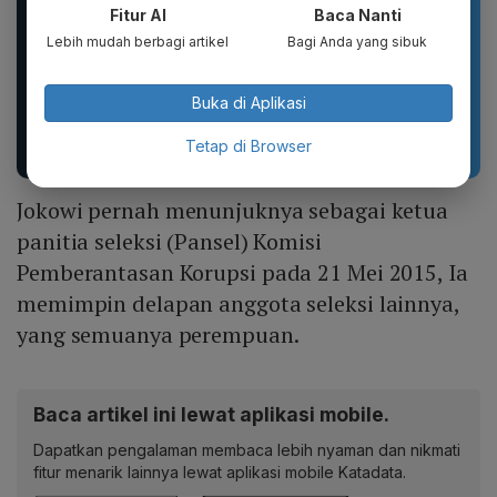
Fitur AI
Baca Nanti
Lebih mudah berbagi artikel
Bagi Anda yang sibuk
WHITE INC Alpha Glow
tissu jolly pop up, jolly
Buka di Aplikasi
White Body Lotion
250 shet, jolly 200shet
Whitening &
Moisturizing |...
Tetap di Browser
Jokowi pernah menunjuknya sebagai ketua
panitia seleksi (Pansel) Komisi
Pemberantasan Korupsi pada 21 Mei 2015, Ia
memimpin delapan anggota seleksi lainnya,
yang semuanya perempuan.
Baca artikel ini lewat aplikasi mobile.
Dapatkan pengalaman membaca lebih nyaman dan nikmati
fitur menarik lainnya lewat aplikasi mobile Katadata.