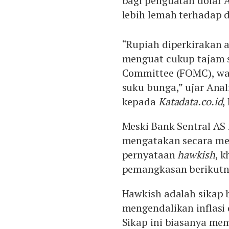
bagi penguatan dolar A
lebih lemah terhadap d
“Rupiah diperkirakan 
menguat cukup tajam s
Committee (FOMC), wa
suku bunga,” ujar Ana
kepada
Katadata.co.id
,
Meski Bank Sentral A
mengatakan secara me
pernyataan
hawkish
, 
pemangkasan berikutn
Hawkish adalah sikap b
mengendalikan inflasi
Sikap ini biasanya me