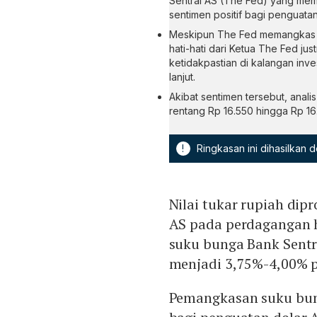
Sentral AS (The Fed) yang mem
sentimen positif bagi penguatan
Meskipun The Fed memangkas s
hati-hati dari Ketua The Fed ju
ketidakpastian di kalangan inv
lanjut.
Akibat sentimen tersebut, ana
rentang Rp 16.550 hingga Rp 16
!
Ringkasan ini dihasilkan
Nilai tukar rupiah di
AS pada perdagangan ha
suku bunga Bank Sentra
menjadi 3,75%-4,00% 
Pemangkasan suku bung