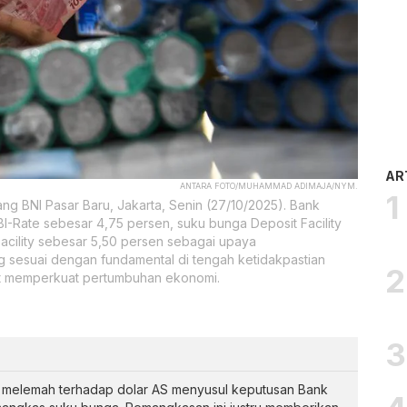
AR
ANTARA FOTO/MUHAMMAD ADIMAJA/NYM.
ng BNI Pasar Baru, Jakarta, Senin (27/10/2025). Bank
-Rate sebesar 4,75 persen, suku bunga Deposit Facility
acility sebesar 5,50 persen sebagai upaya
ang sesuai dengan fundamental di tengah ketidakpastian
urut memperkuat pertumbuhan ekonomi.
an melemah terhadap dolar AS menyusul keputusan Bank