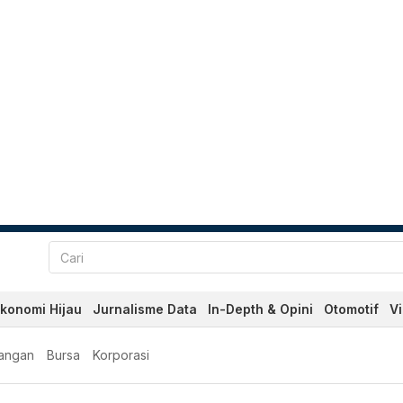
konomi Hijau
Jurnalisme Data
In-Depth & Opini
Otomotif
V
angan
Bursa
Korporasi