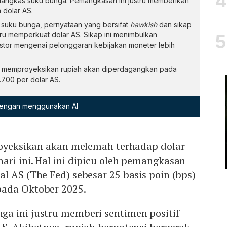
angkas suku bunga. Pemangkasan ini justru memberikan
 dolar AS.
uku bunga, pernyataan yang bersifat
hawkish
dan sikap
stru memperkuat dolar AS. Sikap ini menimbulkan
estor mengenai pelonggaran kebijakan moneter lebih
lis memproyeksikan rupiah akan diperdagangkan pada
.700 per dolar AS.
 dengan menggunakan AI
proyeksikan akan melemah terhadap dolar
ri ini. Hal ini dipicu oleh pemangkasan
l AS (The Fed) sebesar 25 basis poin (bps)
pada Oktober 2025.
a ini justru memberi sentimen positif