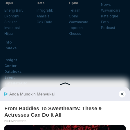
Hijau
Data
Opini
News
Energi Baru
Infografik
Telaah
Wawancara
Ekonomi
Analisis
Opini
Katalogue
Sirkular
Cek Data
Wawancara
Foto
Investasi
Laporan
Podcast
Hijau
Khusus
Info
Indeks
Insight
Center
Databoks
Event
KatadataOto
Langganan Newsletter
Email
Daftar
Ikuti Kami