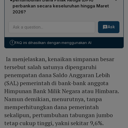
bawah Rp100 juta mencapai 11,26% dari total simpanan
perbankan secara keseluruhan hingga Maret
perbankan, menandakan kontribusi yang relatif kecil
2026?
dibandingkan segmen simpanan jumbo.
Simpanan di atas Rp5 miliar mendominasi dengan porsi
Ask
sebesar 57,88% dari total dana simpanan nasional.
Secara keseluruhan, Dana Pihak Ketiga (DPK)
perbankan hingga Maret 2026 tercatat tumbuh 13,57%,
!
FAQ ini dihasilkan dengan menggunakan AI
menunjukkan bahwa meskipun ada gejolak ekonomi
global, pola simpanan tetap kuat.
Ia menjelaskan, kenaikan simpanan besar
tersebut salah satunya dipengaruhi
penempatan dana Saldo Anggaran Lebih
(SAL) pemerintah di bank-bank anggota
Himpunan Bank Milik Negara atau Himbara.
Namun demikian, menurutnya, tanpa
memperhitungkan dana pemerintah
sekalipun, pertumbuhan tabungan jumbo
tetap cukup tinggi, yakni sekitar 9,6%.