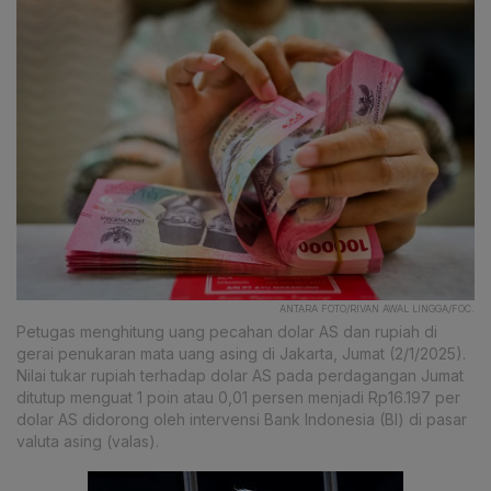
ANTARA FOTO/RIVAN AWAL LINGGA/FOC.
Petugas menghitung uang pecahan dolar AS dan rupiah di
gerai penukaran mata uang asing di Jakarta, Jumat (2/1/2025).
Nilai tukar rupiah terhadap dolar AS pada perdagangan Jumat
ditutup menguat 1 poin atau 0,01 persen menjadi Rp16.197 per
dolar AS didorong oleh intervensi Bank Indonesia (BI) di pasar
valuta asing (valas).