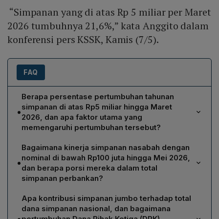
“Simpanan yang di atas Rp 5 miliar per Maret
2026 tumbuhnya 21,6%,” kata Anggito dalam
konferensi pers KSSK, Kamis (7/5).
FAQ
Berapa persentase pertumbuhan tahunan
simpanan di atas Rp5 miliar hingga Maret
•
2026, dan apa faktor utama yang
memengaruhi pertumbuhan tersebut?
Menurut Anggito Abimanyu, simpanan nasabah dengan
Bagaimana kinerja simpanan nasabah dengan
nilai di atas Rp5 miliar mencatat pertumbuhan tahunan
nominal di bawah Rp100 juta hingga Mei 2026,
•
sebesar 21,6% hingga Maret 2026. Faktor utama yang
dan berapa porsi mereka dalam total
memengaruhi pertumbuhan ini adalah penempatan
simpanan perbankan?
dana Saldo Anggaran Lebih (SAL) pemerintah di bank-
Simpanan masyarakat dengan nominal di bawah Rp100
bank anggota Himpunan Bank Milik Negara (Himbara).
Apa kontribusi simpanan jumbo terhadap total
juta menunjukkan pertumbuhan positif sebesar 1,84%
Bahkan tanpa memperhitungkan dana pemerintah,
dana simpanan nasional, dan bagaimana
hingga Mei 2026. Dari sisi komposisi, porsi simpanan di
•
pertumbuhan tetap signifikan, yakni sekitar 9,6%.
pertumbuhan Dana Pihak Ketiga (DPK)