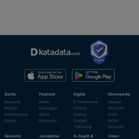
Berita
Finansial
Digital
Ekonopedia
Nasional
Makro
E-Commerce
Sejarah
Industri
Keuangan
Fintech
Ekonomi
Internasional
Bursa
Startup
Profil
Energi
Korporasi
Gadget
Istilah
Teknologi
Ekonomi
Ekonomi
Jurnalisme
In-Depth &
Video