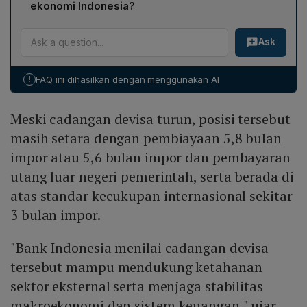
US$146,2 miliar setara dengan pembiayaan 5,8 bulan
sebelumnya.
ekonomi Indonesia?
impor atau 5,6 bulan impor sekaligus pembayaran
Perry Warjiyo menyatakan bahwa nilai tukar rupiah saat
utang luar negeri pemerintah. Angka tersebut berada di
Ask
ini masih undervalued dibandingkan fundamental
atas standar kecukupan internasional yang umumnya
ekonomi Indonesia yang sebenarnya. Ia menekankan
mengacu pada tiga bulan impor, sehingga BI menilai
bahwa fundamental domestik sangat kuat, dengan
cadangan tersebut cukup untuk mendukung ketahanan
!
FAQ ini dihasilkan dengan menggunakan AI
pertumbuhan ekonomi kuartal I 2026 mencapai 5,61%,
eksternal serta stabil makroekonomi.
inflasi rendah di 2,42%, neraca perdagangan surplus,
Meski cadangan devisa turun, posisi tersebut
dan kredit perbankan yang kuat. Meski rupiah
mengalami tekanan global, kondisi ekonomi Indonesia
masih setara dengan pembiayaan 5,8 bulan
tetap solid.
impor atau 5,6 bulan impor dan pembayaran
utang luar negeri pemerintah, serta berada di
atas standar kecukupan internasional sekitar
3 bulan impor.
"Bank Indonesia menilai cadangan devisa
tersebut mampu mendukung ketahanan
sektor eksternal serta menjaga stabilitas
makroekonomi dan sistem keuangan," ujar