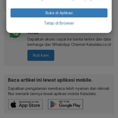
Buka di Aplikasi
Tetap di Browser
Berita Katadata.co.id di WhatsApp
Anda
Dapatkan akses cepat ke berita terkini dan data
berharga dari WhatsApp Channel Katadata.co.id
Ikuti kami
Baca artikel ini lewat aplikasi mobile.
Dapatkan pengalaman membaca lebih nyaman dan nikmati
fitur menarik lainnya lewat aplikasi mobile Katadata.