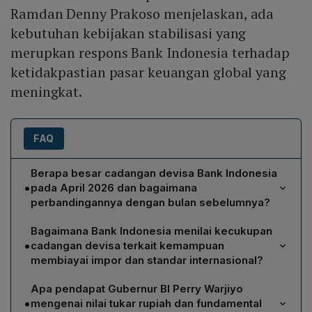
Ramdan Denny Prakoso menjelaskan, ada
kebutuhan kebijakan stabilisasi yang
merupkan respons Bank Indonesia terhadap
ketidakpastian pasar keuangan global yang
meningkat.
FAQ
Berapa besar cadangan devisa Bank Indonesia
•
pada April 2026 dan bagaimana
perbandingannya dengan bulan sebelumnya?
Bank Indonesia mencatat cadangan devisa pada April
Bagaimana Bank Indonesia menilai kecukupan
2026 sebesar US$146,2 miliar, yang merupakan
•
cadangan devisa terkait kemampuan
penurunan sebesar US$2 miliar dibandingkan dengan
membiayai impor dan standar internasional?
bulan Maret 2026. Penurunan tersebut terjadi meski
Menurut Direktur Eksekutif Departemen Komunikasi BI,
ada penerimaan pajak, penerimaan jasa, dan
Apa pendapat Gubernur BI Perry Warjiyo
Ramdan Denny Prakoso, cadangan devisa sebesar
penerbitan global bond pemerintah di bulan
•
mengenai nilai tukar rupiah dan fundamental