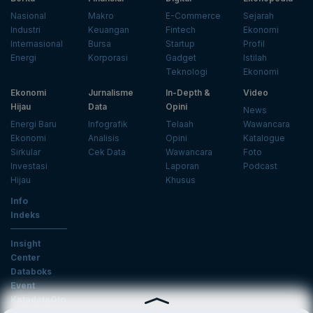
Nasional
Makro
E-Commerce
Sejarah
Industri
Keuangan
Fintech
Ekonomi
Internasional
Bursa
Startup
Profil
Energi
Korporasi
Gadget
Istilah
Teknologi
Ekonomi
Ekonomi
Jurnalisme
In-Depth &
Video
Hijau
Data
Opini
News
Energi Baru
Infografik
Telaah
Wawancara
Ekonomi
Analisis
Opini
Katalogue
Sirkular
Cek Data
Wawancara
Foto
Investasi
Laporan
Podcast
Hijau
Khusus
Info
Indeks
Insight
Center
Databoks
Event
KatadataOto