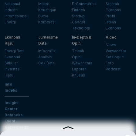
Nasional
Makro
E-Commerce
Sejarah
Industri
Keuangan
Fintech
Ekonomi
Internasional
Bursa
Startup
Profil
Energi
Korporasi
Gadget
Istilah
Teknologi
Ekonomi
Ekonomi
Jurnalisme
In-Depth &
Video
Hijau
Data
Opini
News
Energi Baru
Infografik
Telaah
Wawancara
Ekonomi
Analisis
Opini
Katalogue
Sirkular
Cek Data
Wawancara
Foto
Investasi
Laporan
Podcast
Hijau
Khusus
Info
Indeks
Insight
Center
Databoks
Event
KatadataOto