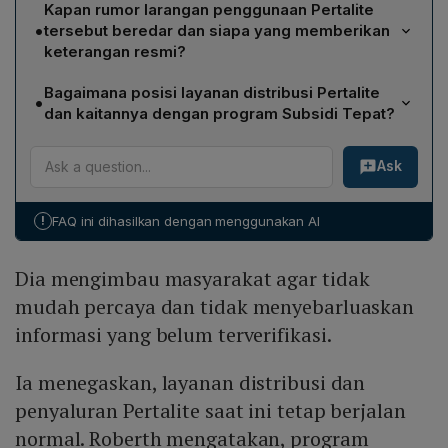
Kapan rumor larangan penggunaan Pertalite
tentang larangan pembelian atau penggunaan Pertalite
•
tersebut beredar dan siapa yang memberikan
bagi kendaraan tertentu tidak benar. Hingga kini belum
keterangan resmi?
ada rencana maupun arahan resmi dari pemerintah atau
Rumor tersebut muncul di media sosial menjelang
regulator yang memerintahkan pembatasan tersebut.
Bagaimana posisi layanan distribusi Pertalite
•
1 Juni 2026. Keterangan resmi diberikan pada
dan kaitannya dengan program Subsidi Tepat?
23 Mei 2026 oleh Corporate Secretary Pertamina Patra
Layanan distribusi dan penyaluran Pertalite tetap
Niaga, Roberth MV Dumatubun, yang menegaskan tidak
Ask
berjalan normal. Program Subsidi Tepat dijalankan
adanya kebijakan pembatasan.
untuk menyalurkan energi secara tepat sasaran, namun
tidak terkait dengan narasi viral tentang larangan
!
FAQ ini dihasilkan dengan menggunakan AI
penggunaan. Pertamina Patra Niaga akan tetap
mengikuti kebijakan resmi pemerintah.
Dia mengimbau masyarakat agar tidak
mudah percaya dan tidak menyebarluaskan
informasi yang belum terverifikasi.
Ia menegaskan, layanan distribusi dan
penyaluran Pertalite saat ini tetap berjalan
normal. Roberth mengatakan, program