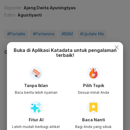
Reporter:
Ajeng Dwita Ayuningtyas
Editor:
Agustiyanti
#Pertalite
#Pertamina
#BBM
#Update Me
×
Buka di Aplikasi Katadata untuk pengalaman
CEK JUGA DATA INI
terbaik!
Tanpa Iklan
Pilih Topik
Baca berita lebih nyaman
Sesuai minat Anda
Fitur AI
Baca Nanti
Lebih mudah berbagi artikel
Bagi Anda yang sibuk