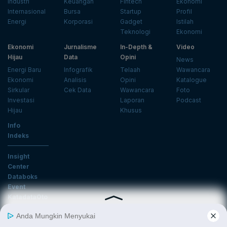
Industri
Keuangan
Fintech
Ekonomi
Internasional
Bursa
Startup
Profil
Energi
Korporasi
Gadget
Istilah
Teknologi
Ekonomi
Ekonomi
Jurnalisme
In-Depth &
Video
Hijau
Data
Opini
News
Energi Baru
Infografik
Telaah
Wawancara
Ekonomi
Analisis
Opini
Katalogue
Sirkular
Cek Data
Wawancara
Foto
Investasi
Laporan
Podcast
Hijau
Khusus
Info
Indeks
Insight
Center
Databoks
Event
KatadataOto
Langganan Newsletter