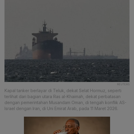
REUTERS
Kapal tanker berlayar di Teluk, dekat Selat Hormuz, seperti
terlihat dari bagian utara Ras al-Khaimah, dekat perbatasan
dengan pemerintahan Musandam Oman, di tengah konflik AS-
Israel dengan Iran, di Uni Emirat Arab, pada 11 Maret 2026.