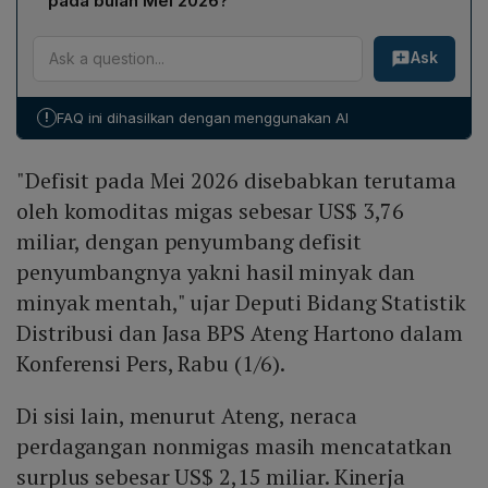
pada bulan Mei 2026?
miliar; sehingga impor meningkat jauh lebih signifikan
Neraca perdagangan nonmigas tetap mencatat surplus
dibandingkan penurunan ekspor.
Ask
US$2,15 miliar, didukung oleh bahan bakar mineral,
lemak dan minyak hewan nabati, serta besi dan baja;
impor nonmigas naik 14,89% menjadi US$20,3 miliar,
!
FAQ ini dihasilkan dengan menggunakan AI
sementara ekspor nonmigas turun 4,5% menjadi
US$22,45 miliar.
"Defisit pada Mei 2026 disebabkan terutama
oleh komoditas migas sebesar US$ 3,76
miliar, dengan penyumbang defisit
penyumbangnya yakni hasil minyak dan
minyak mentah," ujar Deputi Bidang Statistik
Distribusi dan Jasa BPS Ateng Hartono dalam
Konferensi Pers, Rabu (1/6).
Di sisi lain, menurut Ateng, neraca
perdagangan nonmigas masih mencatatkan
surplus sebesar US$ 2,15 miliar. Kinerja