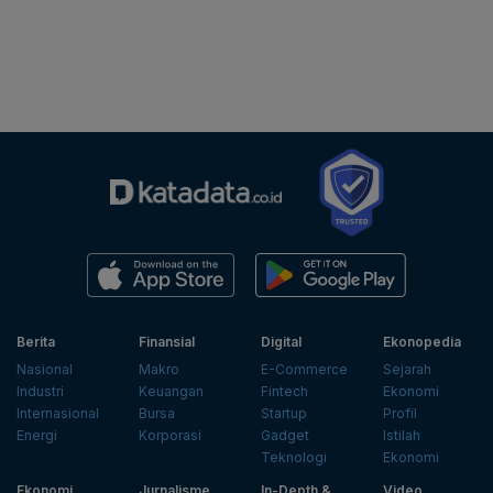
Berita
Finansial
Digital
Ekonopedia
Nasional
Makro
E-Commerce
Sejarah
Industri
Keuangan
Fintech
Ekonomi
Internasional
Bursa
Startup
Profil
Energi
Korporasi
Gadget
Istilah
Teknologi
Ekonomi
Ekonomi
Jurnalisme
In-Depth &
Video