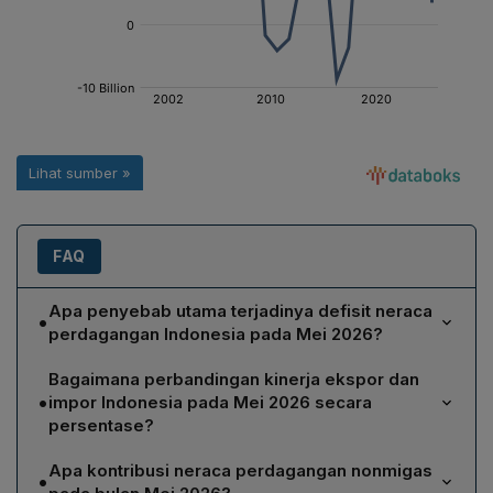
FAQ
Apa penyebab utama terjadinya defisit neraca
•
perdagangan Indonesia pada Mei 2026?
Defisit pada Mei 2026 disebabkan terutama oleh
Bagaimana perbandingan kinerja ekspor dan
komoditas migas, khususnya hasil minyak dan minyak
•
impor Indonesia pada Mei 2026 secara
mentah, yang menyumbang defisit sebesar US$3,76
persentase?
miliar.
Pada Mei 2026, impor naik 22,16% menjadi US$24,81
Apa kontribusi neraca perdagangan nonmigas
•
miliar, sedangkan ekspor turun 5,73% menjadi US$23,2