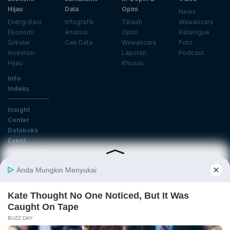
Hijau
Data
Opini
News
Energi Baru
Infografik
Telaah
Wawancara
Ekonomi
Analisis
Opini
Katalogue
Sirkular
Cek Data
Wawancara
Foto
Investasi
Laporan
Podcast
Hijau
Khusus
Info
Indeks
Insight
Center
Databoks
Event
KatadataOto
Langganan Newsletter
Email
Daftar
Ikuti Kami