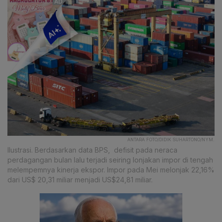
ANTARA FOTO/DIDIK SUHARTONO/NYM.
Ilustrasi. Berdasarkan data BPS, defisit pada neraca
perdagangan bulan lalu terjadi seiring lonjakan impor di tengah
melempemnya kinerja ekspor. Impor pada Mei melonjak 22,16%
dari US$ 20,31 miliar menjadi US$24,81 miliar.