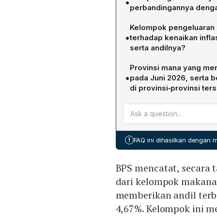
•
perbandingannya dengan
Inflasi year‑on‑year pada 
Kelompok pengeluaran 
dilaporkan pada Juni 2025
•
terhadap kenaikan inflas
periode dengan inflasi tahu
serta andilnya?
Kelompok makanan, minum
Provinsi mana yang menc
inflasi 4,67 % dan memberik
•
pada Juni 2026, serta be
kelompok perawatan pribadi
di provinsi‑provinsi ter
0,69 %.
Papua Pegunungan memiliki
Sulawesi Barat tercatat t
menunjukkan inflasi terti
Tengah memiliki inflasi t
!
FAQ ini dihasilkan dengan
BPS mencatat, secara t
dari kelompok makana
memberikan andil terbe
4,67%. Kelompok ini m