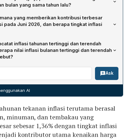
 bulan yang sama tahun lalu?
Juni 2026 tercatat 3,34 %, naik signifikan dari 1,87 % yang
mana yang memberikan kontribusi terbesar
. Kenaikan tersebut menjadikan Juni 2026 sebagai
i pada Juni 2026, dan berapa tingkat inflasi
nan tertinggi dalam satu tahun terakhir.
an, dan tembakau menjadi kontributor utama dengan
atat inflasi tahunan tertinggi dan terendah
an andil 1,36 % terhadap inflasi tahunan. Selain itu,
rapa nilai inflasi bulanan tertinggi dan terendah
 dan jasa lainnya mencatat inflasi 10,10 % dengan andil
sebut?
 inflasi tahunan tertinggi sebesar 7,84 %, sementara
Ask
erendah dengan 2,29 %. Pada level bulanan, Maluku Utara
nggi 2,45 %, sedangkan Sumatera Utara dan Kalimantan
erendah masing‑masing 0,23 %.
 menggunakan AI
ahunan tekanan inflasi terutama berasal
n, minuman, dan tembakau yang
sar sebesar 1,36% dengan tingkat inflasi
enjadi kontributor utama kenaikan harga