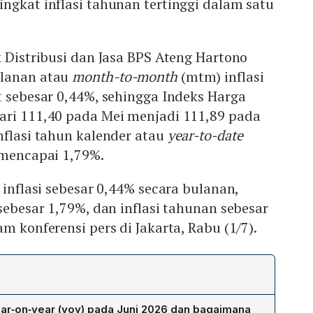
ngkat inflasi tahunan tertinggi dalam satu
k Distribusi dan Jasa BPS Ateng Hartono
ulanan atau
month-to-month
(mtm) inflasi
t sebesar 0,44%, sehingga Indeks Harga
ari 111,40 pada Mei menjadi 111,89 pada
nflasi tahun kalender atau
year-to-date
 mencapai 1,79%.
 inflasi sebesar 0,44% secara bulanan,
 sebesar 1,79%, dan inflasi tahunan sebesar
m konferensi pers di Jakarta, Rabu (1/7).
year‑on‑year (yoy) pada Juni 2026 dan bagaimana