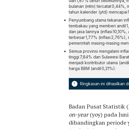
dari 1,87% tahun sebelumnya, men
bulanan (mtm) tercatat 0,44%, m
tahun kalender (ytd) mencapai 
Penyumbang utama tekanan infl
tembakau yang memberi andil 1,
dan jasa lainnya (inflasi 10,10%
terbesar 1,77% (inflasi 2,76%)
pemerintah masing-masing me
Semua provinsi mengalami infl
tinggi 7,84% dan Sulawesi Barat
menjadi kontributor utama (andi
harga BBM (andil 0,21%).
!
Ringkasan ini dihasilkan
Badan Pusat Statistik 
on-year
(yoy) pada Jun
dibandingkan periode 