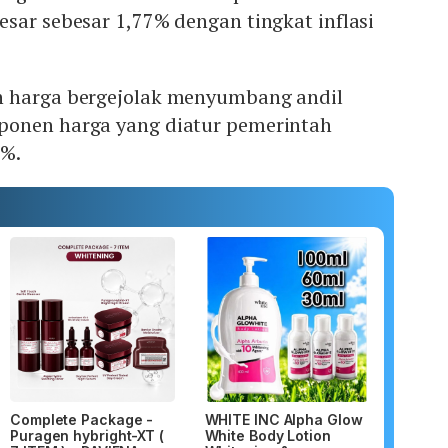
sar sebesar 1,77% dengan tingkat inflasi
n harga bergejolak menyumbang andil
ponen harga yang diatur pemerintah
6%.
Complete Package -
WHITE INC Alpha Glow
Puragen hybright-XT (
White Body Lotion