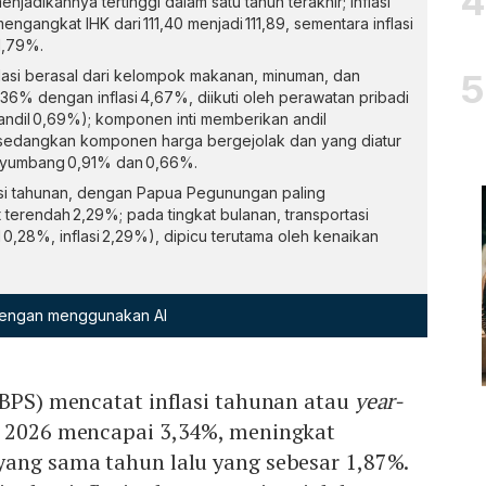
jadikannya tertinggi dalam satu tahun terakhir; inflasi
engangkat IHK dari 111,40 menjadi 111,89, sementara inflasi
1,79%.
asi berasal dari kelompok makanan, minuman, dan
36% dengan inflasi 4,67%, diikuti oleh perawatan pribadi
, andil 0,69%); komponen inti memberikan andil
, sedangkan komponen harga bergejolak dan yang diatur
nyumbang 0,91% dan 0,66%.
asi tahunan, dengan Papua Pegunungan paling
 terendah 2,29%; pada tingkat bulanan, transportasi
l 0,28%, inflasi 2,29%), dipicu terutama oleh kenaikan
 dengan menggunakan AI
(BPS) mencatat inflasi tahunan atau
year-
i 2026 mencapai 3,34%, meningkat
yang sama tahun lalu yang sebesar 1,87%.