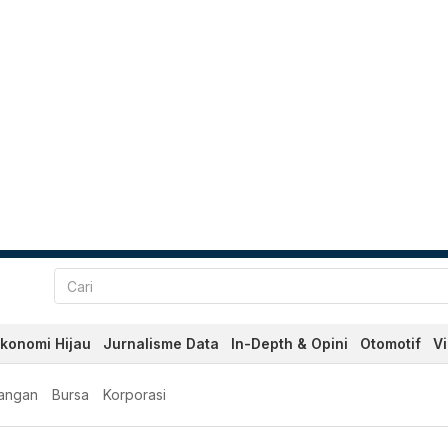
konomi Hijau
Jurnalisme Data
In-Depth & Opini
Otomotif
V
angan
Bursa
Korporasi