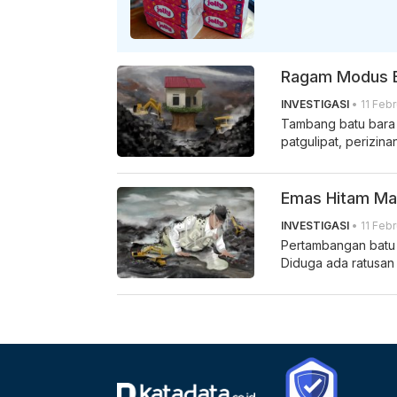
Ragam Modus Ba
INVESTIGASI
• 11 Febr
Tambang batu bara
patgulipat, perizin
Emas Hitam Ma
INVESTIGASI
• 11 Febr
Pertambangan batu 
Diduga ada ratusan t