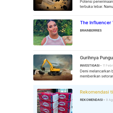
Potensi penerimaan 
terbuka lebar. Namu
The Influencer
BRAINBERRIES
Gurihnya Pungu
INVESTIGASI
• 11 Febr
Demi melancarkan bi
memberikan setoran 
Rekomendasi tis
REKOMENDASI
• 9 Ag