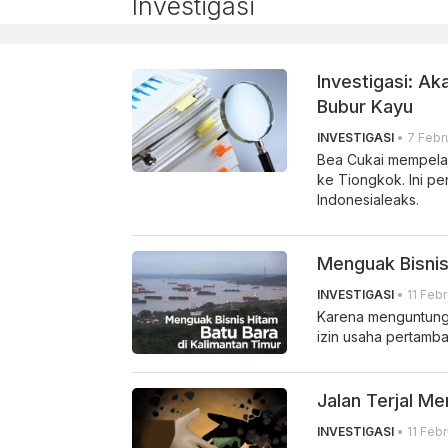
Investigasi
Investigasi: Ak
Bubur Kayu
INVESTIGASI
• 7 Febru
Bea Cukai mempelaj
ke Tiongkok. Ini p
Indonesialeaks.
Menguak Bisnis
INVESTIGASI
• 11 Febr
Karena menguntungka
izin usaha pertamba
Jalan Terjal M
INVESTIGASI
• 11 Febr