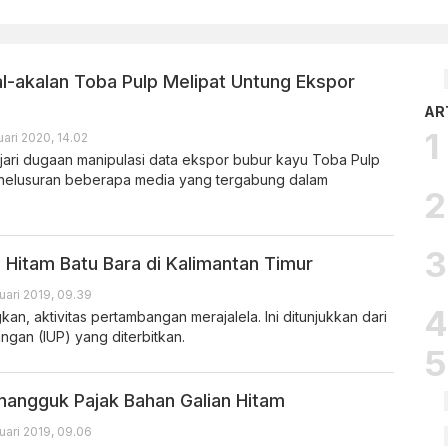
al-akalan Toba Pulp Melipat Untung Ekspor
AR
ari 2020, 14.02
ari dugaan manipulasi data ekspor bubur kayu Toba Pulp
enelusuran beberapa media yang tergabung dalam
 Hitam Batu Bara di Kalimantan Timur
uari 2019, 09.39
n, aktivitas pertambangan merajalela. Ini ditunjukkan dari
ngan (IUP) yang diterbitkan.
enangguk Pajak Bahan Galian Hitam
uari 2019, 09.06