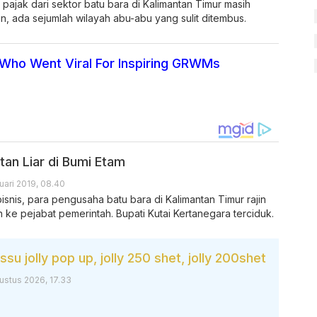
pajak dari sektor batu bara di Kalimantan Timur masih
n, ada sejumlah wilayah abu-abu yang sulit ditembus.
 Who Went Viral For Inspiring GRWMs
tan Liar di Bumi Etam
uari 2019, 08.40
snis, para pengusaha batu bara di Kalimantan Timur rajin
ke pejabat pemerintah. Bupati Kutai Kertanegara terciduk.
su jolly pop up, jolly 250 shet, jolly 200shet
ustus 2026, 17.33