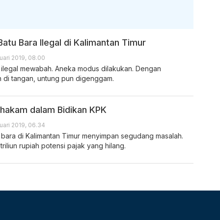
tu Bara Ilegal di Kalimantan Timur
uari 2019, 08.00
 ilegal mewabah. Aneka modus dilakukan. Dengan
an di tangan, untung pun digenggam.
hakam dalam Bidikan KPK
uari 2019, 06.34
bara di Kalimantan Timur menyimpan segudang masalah.
riliun rupiah potensi pajak yang hilang.