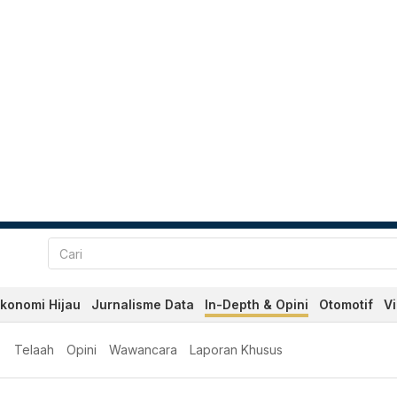
konomi Hijau
Jurnalisme Data
In-Depth & Opini
Otomotif
V
i Indonesia - Investigasi 
Telaah
Opini
Wawancara
Laporan Khusus