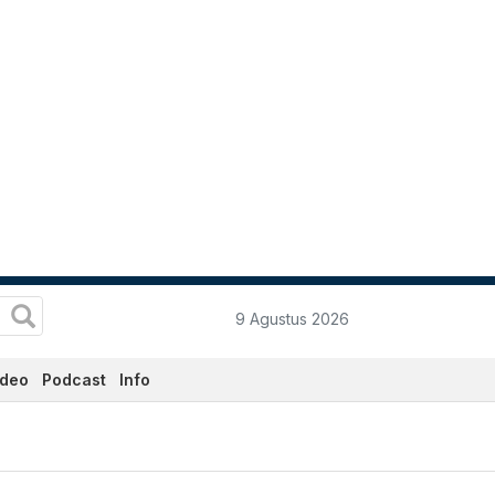
9 Agustus 2026
ideo
Podcast
Info
Katadata.co.id