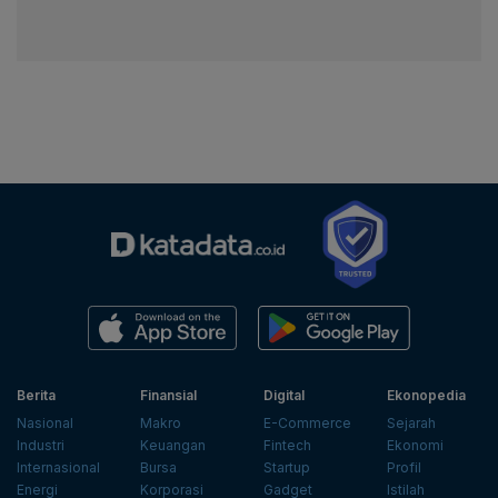
Berita
Finansial
Digital
Ekonopedia
Nasional
Makro
E-Commerce
Sejarah
Industri
Keuangan
Fintech
Ekonomi
Internasional
Bursa
Startup
Profil
Energi
Korporasi
Gadget
Istilah