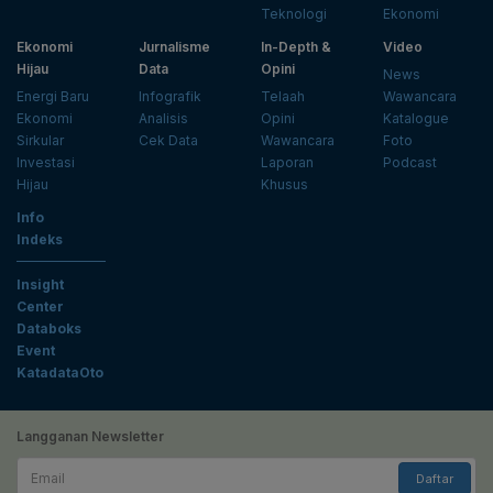
Teknologi
Ekonomi
Ekonomi
Jurnalisme
In-Depth &
Video
Hijau
Data
Opini
News
Energi Baru
Infografik
Telaah
Wawancara
Ekonomi
Analisis
Opini
Katalogue
Sirkular
Cek Data
Wawancara
Foto
Investasi
Laporan
Podcast
Hijau
Khusus
Info
Indeks
Insight
Center
Databoks
Event
KatadataOto
Langganan Newsletter
Email
Daftar