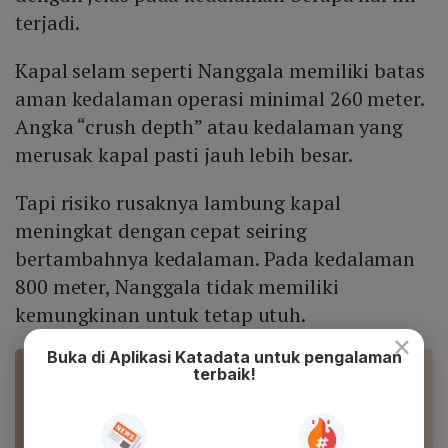
terjadi.
Kapal selam seperti Nanggala memiliki batas
aman kedalaman operasi minimal 260 meter.
Angka “crush depth” atau kedalaman yang
merusak kapal pasti jauh lebih besar.
Tapi risiko rusaknya lambung kapal
meningkat dengan cepat seiring
bertambahnya kedalaman. Pada kedalaman
800 meter, Nanggala tidak memiliki
kemungkinan untuk tetap utuh.
×
Buka di Aplikasi Katadata untuk pengalaman
terbaik!
BACA JUGA
KRI Nanggala Akhirnya Ditemukan di Kedalaman
838 M, 53 Awaknya Gugur