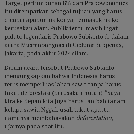
Target pertumbuhan 8% dari Prabowonomics
seluas 433.751 hektare pada 2025, naik 66% dibanding
pembangunan ekstraktif dipadukan dengan kontrol
tahun sebelumnya, dengan deforestasi dipicu
itu ditempatkan sebagai tujuan yang harus
militer.
kebijakan Presiden Prabowo Subianto. Data tersebut
dicapai apapun risikonya, termasuk risiko
menegaskan korelasi antara model
kerusakan alam. Publik tentu masih ingat
ekstraktif‑militerisme dengan degradasi lingkungan dan
pidato legendaris Prabowo Subianto di dalam
krisis agraria.
acara Musrenbangnas di Gedung Bappenas,
Jakarta, pada akhir 2024 silam.
Dalam acara tersebut Prabowo Subianto
mengungkapkan bahwa Indonesia harus
terus memperluas lahan sawit tanpa harus
takut deforestasi (perusakan hutan). “Saya
kira ke depan kita juga harus tambah tanam
kelapa sawit. Nggak usah takut apa itu
namanya membahayakan
deforestation
,”
ujarnya pada saat itu.