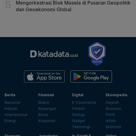
Mengorkestrasi Blok Masela di Pusaran Geopolitik
dan Geoekonomi Global
Berita
Finansial
Digital
Ekonopedia
Nasional
Makro
E-Commerce
Sejarah
Industri
Keuangan
Fintech
Ekonomi
Internasional
Bursa
Startup
Profil
Energi
Korporasi
Gadget
Istilah
Teknologi
Ekonomi
Ekonomi
Jurnalisme
In-Depth &
Video