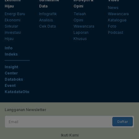
Hijau
Data
Opini
News
Energi Baru
Infografik
Telaah
Wawancara
Ekonomi
Analisis
Opini
Katalogue
Sirkular
Cek Data
Wawancara
Foto
Investasi
Laporan
Podcast
Hijau
Khusus
Info
Indeks
Insight
Center
Databoks
Event
KatadataOto
Langganan Newsletter
Email
Daftar
Ikuti Kami