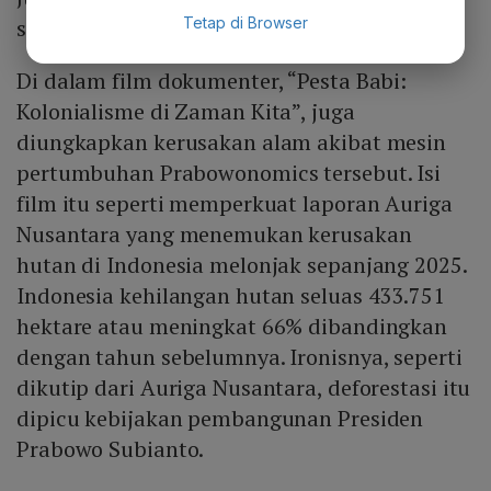
Tetap di Browser
sebelumnya.
Di dalam film dokumenter, “Pesta Babi:
Kolonialisme di Zaman Kita”, juga
diungkapkan kerusakan alam akibat mesin
pertumbuhan Prabowonomics tersebut. Isi
film itu seperti memperkuat laporan Auriga
Nusantara yang menemukan kerusakan
hutan di Indonesia melonjak sepanjang 2025.
Indonesia kehilangan hutan seluas 433.751
hektare atau meningkat 66% dibandingkan
dengan tahun sebelumnya. Ironisnya, seperti
dikutip dari Auriga Nusantara, deforestasi itu
dipicu kebijakan pembangunan Presiden
Prabowo Subianto.