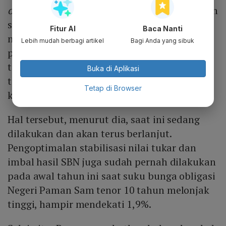
off
dengan mengoptimalkan langkah-langkah
stabilisasi moneter. "Terutama stabilisasi
Fitur AI
Baca Nanti
nilai tukar rupiah dan berkoordinasi dengan
Lebih mudah berbagi artikel
Bagi Anda yang sibuk
pemerintah agar pengaruh tapering off
terhadap imbal hasil Surat Berharga Negara
Buka di Aplikasi
tetap dalam batas-batas yang normal,"
Tetap di Browser
katanya.
Hal tersebut, menurut dia, saat ini sedang
dilakukan dan akan terus berlanjut.
Pengoptimalan stabilisasi nilai tukar dan
imbal hasil SBN juga sudah pernah dilakukan
pada awal tahun ini saat suku bunga obligasi
Negeri Paman Sam tenor 10 tahun melonjak
tinggi, hampir mendekati 1,9%.