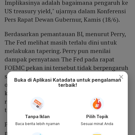
Implikasinya adalah bagaimana pengaruh ke
US treasury yield," ujarnya dalam Konferensi
Pers Rapat Dewan Gubernur, Kamis (18/6).
Berdasarkan pemantauan BI, menurut Perry,
The Fed melihat masih terlalu dini untuk
melakukan tapering. Perry pun menilai
dampak pernyataan The Fed pada rapat
FOEMC pekan ini tersebut tidak berpengaruh
×
signifikan pada pergerakan imbal hasil
Buka di Aplikasi Katadata untuk pengalaman
obligasi AS. Dengan demikian, pengaruhnya
terbaik!
ke dalam negeri seperti terhadap nilai tukar
rupiah dan
yield
Surat Berharga Negara
terbatas.
Tanpa Iklan
Pilih Topik
Perry mengatakan, bank sentral akan
Baca berita lebih nyaman
Sesuai minat Anda
merespons kemungkinan terjadinya
tapering