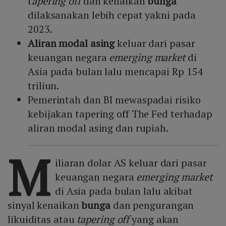
t
apering off
dan kenaikan
bunga
dilaksanakan lebih cepat yakni pada
2023.
Aliran modal asing
keluar dari pasar
keuangan negara
emerging market
di
Asia pada bulan lalu mencapai Rp 154
triliun.
Pemerintah dan BI mewaspadai risiko
kebijakan tapering off The Fed terhadap
aliran modal asing dan rupiah.
M
iliaran dolar AS keluar dari pasar
keuangan negara
emerging market
di Asia pada bulan lalu akibat
sinyal kenaikan
bunga
dan pengurangan
likuiditas atau
tapering off
yang akan