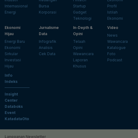
Internasional
Bursa
Startup
Profil
Energi
Korporasi
Gadget
Istilah
Teknologi
Ekonomi
Ekonomi
Jurnalisme
In-Depth &
Video
Hijau
Data
Opini
News
Energi Baru
Infografik
Telaah
Wawancara
Ekonomi
Analisis
Opini
Katalogue
Sirkular
Cek Data
Wawancara
Foto
Investasi
Laporan
Podcast
Hijau
Khusus
Info
Indeks
Insight
Center
Databoks
Event
KatadataOto
Langganan Newsletter