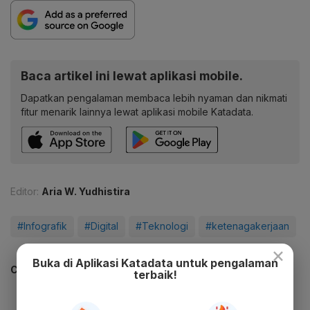
Baca artikel ini lewat aplikasi mobile.
Dapatkan pengalaman membaca lebih nyaman dan nikmati
fitur menarik lainnya lewat aplikasi mobile Katadata.
Editor:
Aria W. Yudhistira
#Infografik
#Digital
#Teknologi
#ketenagakerjaan
×
Buka di Aplikasi Katadata untuk pengalaman
CEK JUGA DATA INI
terbaik!