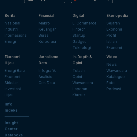
Berita
Finansial
Digital
Ekonopedia
Nasional
Makro
E-Commerce
Sejarah
Industri
Keuangan
Fintech
Ekonomi
Internasional
Bursa
Startup
Profil
Energi
Korporasi
Gadget
Istilah
Teknologi
Ekonomi
Ekonomi
Jurnalisme
In-Depth &
Video
Hijau
Data
Opini
News
Energi Baru
Infografik
Telaah
Wawancara
Ekonomi
Analisis
Opini
Katalogue
Sirkular
Cek Data
Wawancara
Foto
Investasi
Laporan
Podcast
Hijau
Khusus
Info
Indeks
Insight
Center
Databoks