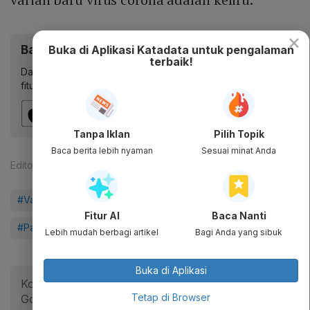
×
Baca artikel ini lewat aplikasi mobile.
Buka di Aplikasi Katadata untuk pengalaman
terbaik!
Dapatkan pengalaman membaca lebih nyaman dan nikmati
fitur menarik lainnya lewat aplikasi mobile Katadata.
Tanpa Iklan
Pilih Topik
Baca berita lebih nyaman
Sesuai minat Anda
Editor:
Aria W. Yudhistira
#Vaksin Virus Corona
#Cek Fakta Vaksin
#Covid-19
Fitur AI
Baca Nanti
#Pandemi Corona
#Infografik
Lebih mudah berbagi artikel
Bagi Anda yang sibuk
Buka di Aplikasi
Konten cek fakta ini kerja sama Katadata dengan
Tetap di Browser
Google News Initiative untuk memerangi hoaks