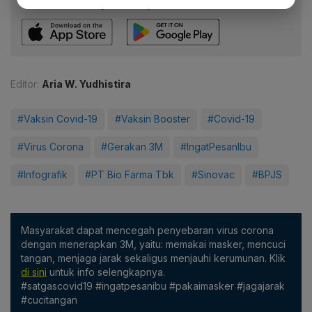
fitur menarik lainnya lewat aplikasi mobile Katadata.
Editor:
Aria W. Yudhistira
#Vaksin Covid-19
#Vaksin Booster
#Covid-19
#Virus Corona
#Gerakan 3M
#IngatPesanIbu
#Infografik
#PT Bio Farma Tbk
#Sinovac
#BPJS
Masyarakat dapat mencegah penyebaran virus corona
dengan menerapkan 3M, yaitu: memakai masker, mencuci
tangan, menjaga jarak sekaligus menjauhi kerumunan. Klik
di sini
untuk info selengkapnya.
#satgascovid19 #ingatpesanibu #pakaimasker #jagajarak
#cucitangan