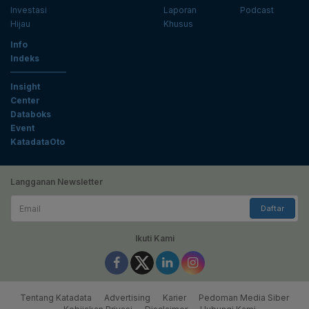
Investasi
Laporan
Podcast
Hijau
Khusus
Info
Indeks
Insight
Center
Databoks
Event
KatadataOto
Langganan Newsletter
Email
Daftar
Ikuti Kami
Tentang Katadata
Advertising
Karier
Pedoman Media Siber