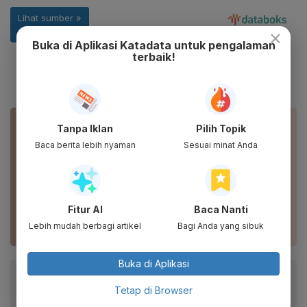
×
Buka di Aplikasi Katadata untuk pengalaman
terbaik!
BACA JUGA
Tanpa Iklan
Pilih Topik
Baca berita lebih nyaman
Sesuai minat Anda
Efektivitas Vaksin Bertahan 8 Bulan Tanpa
Booster
Waspadai Lonjakan Covid-19 Jadi Alasan
Fitur AI
Baca Nanti
Penerapan PPKM Level 3
Lebih mudah berbagi artikel
Bagi Anda yang sibuk
Buka di Aplikasi
Baca artikel ini lewat aplikasi mobile.
Tetap di Browser
Dapatkan pengalaman membaca lebih nyaman dan nikmati