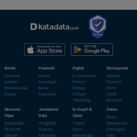
Berita
Finansial
Digital
Ekonopedia
Nasional
Makro
E-Commerce
Sejarah
Industri
Keuangan
Fintech
Ekonomi
Internasional
Bursa
Startup
Profil
Energi
Korporasi
Gadget
Istilah
Teknologi
Ekonomi
Ekonomi
Jurnalisme
In-Depth &
Video
Hijau
Data
Opini
News
Energi Baru
Infografik
Telaah
Wawancara
Ekonomi
Analisis
Opini
Katalogue
Sirkular
Cek Data
Wawancara
Foto