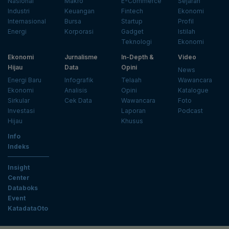
Nasional
Makro
E-Commerce
Sejarah
Industri
Keuangan
Fintech
Ekonomi
Internasional
Bursa
Startup
Profil
Energi
Korporasi
Gadget
Istilah
Teknologi
Ekonomi
Ekonomi
Jurnalisme
In-Depth &
Video
Hijau
Data
Opini
News
Energi Baru
Infografik
Telaah
Wawancara
Ekonomi
Analisis
Opini
Katalogue
Sirkular
Cek Data
Wawancara
Foto
Investasi
Laporan
Podcast
Hijau
Khusus
Info
Indeks
Insight
Center
Databoks
Event
KatadataOto