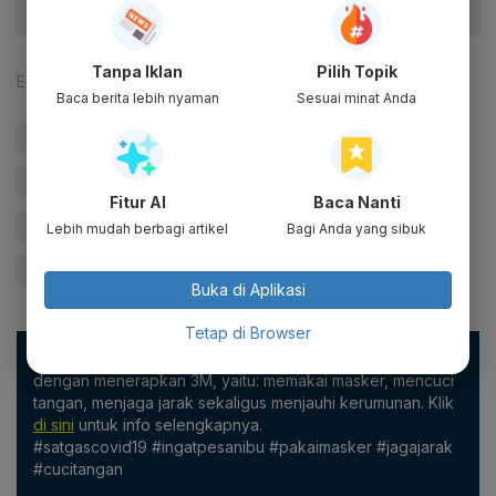
Tanpa Iklan
Pilih Topik
Editor:
Aria W. Yudhistira
Baca berita lebih nyaman
Sesuai minat Anda
#vaksinasi
#Vaksin Virus Corona
#Vaksin Booster
#Varian Omicron
#Omicron
#Virus Corona
Fitur AI
Baca Nanti
#Covid-19
#Gerakan 3M
#Infografik
Lebih mudah berbagi artikel
Bagi Anda yang sibuk
#kematian akibat covid-19
#Kematian
Buka di Aplikasi
Tetap di Browser
Masyarakat dapat mencegah penyebaran virus corona
dengan menerapkan 3M, yaitu: memakai masker, mencuci
tangan, menjaga jarak sekaligus menjauhi kerumunan. Klik
di sini
untuk info selengkapnya.
#satgascovid19 #ingatpesanibu #pakaimasker #jagajarak
#cucitangan