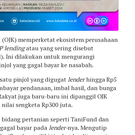
n (OJK) memperketat ekosistem perusahaan
P lending
atau yang sering disebut
l). Ini dilakukan untuk mengurangi
njol yang gagal bayar ke nasabah.
 satu pinjol yang digugat
lender
hingga Rp5
embayar pendanaan, imbal hasil, dan bunga
 Rakyat juga baru-baru ini dipanggil OJK
nilai sengketa Rp300 juta.
ol bidang pertanian seperti TaniFund dan
 gagal bayar pada
lender-
nya. Mengutip