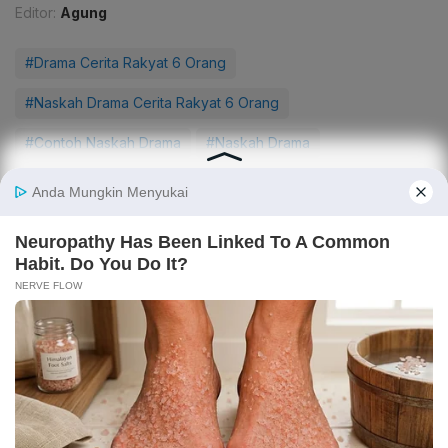
Editor:
Agung
#Drama Cerita Rakyat 6 Orang
#Naskah Drama Cerita Rakyat 6 Orang
#Contoh Naskah Drama
#Naskah Drama
#Cerita Rakyat
#Artikel SEO
#Educate Me
CEK JUGA DATA INI