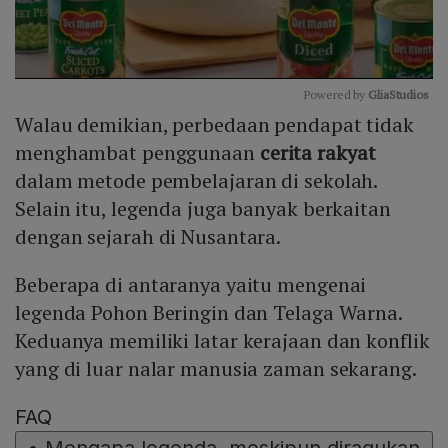
Powered by 
GliaStudios
Walau demikian, perbedaan pendapat tidak
Mute
menghambat penggunaan
cerita rakyat
dalam metode pembelajaran di sekolah.
Selain itu, legenda juga banyak berkaitan
dengan sejarah di Nusantara.
Beberapa di antaranya yaitu mengenai
legenda Pohon Beringin dan Telaga Warna.
Keduanya memiliki latar kerajaan dan konflik
yang di luar nalar manusia zaman sekarang.
FAQ
•
Mengapa legenda, meskipun diragukan