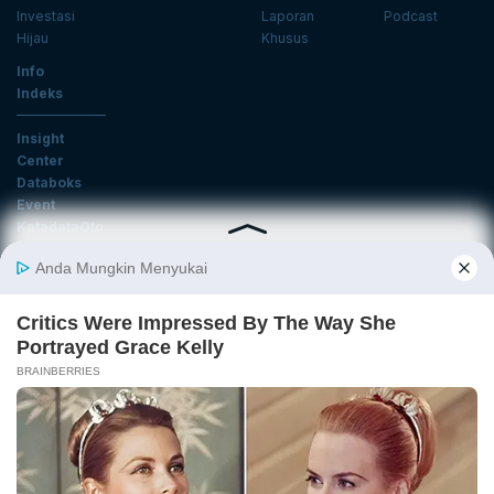
Investasi
Laporan
Podcast
Hijau
Khusus
Info
Indeks
Insight
Center
Databoks
Event
KatadataOto
Langganan Newsletter
Email
Daftar
Ikuti Kami
Tentang Katadata
Advertising
Karier
Pedoman Media Siber