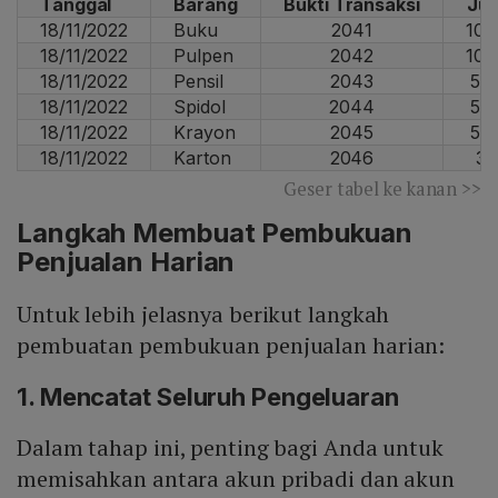
Tanggal
Barang
Bukti Transaksi
Ju
18/11/2022
Buku
2041
10 
18/11/2022
Pulpen
2042
10 
18/11/2022
Pensil
2043
5 
18/11/2022
Spidol
2044
5 
18/11/2022
Krayon
2045
5 
18/11/2022
Karton
2046
3 
Geser tabel ke kanan >>
Langkah Membuat Pembukuan
Penjualan Harian
Untuk lebih jelasnya berikut langkah
pembuatan pembukuan penjualan harian:
1. Mencatat Seluruh Pengeluaran
Dalam tahap ini, penting bagi Anda untuk
memisahkan antara akun pribadi dan akun