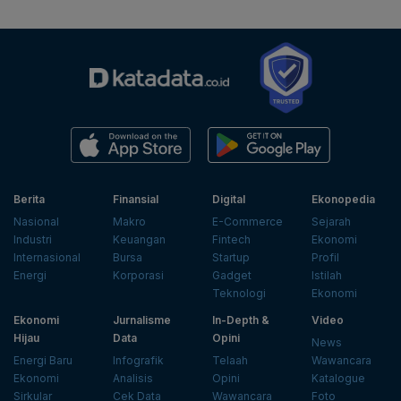
Berita
Finansial
Digital
Ekonopedia
Nasional
Makro
E-Commerce
Sejarah
Industri
Keuangan
Fintech
Ekonomi
Internasional
Bursa
Startup
Profil
Energi
Korporasi
Gadget
Istilah
Teknologi
Ekonomi
Ekonomi
Jurnalisme
In-Depth &
Video
Hijau
Data
Opini
News
Energi Baru
Infografik
Telaah
Wawancara
Ekonomi
Analisis
Opini
Katalogue
Sirkular
Cek Data
Wawancara
Foto