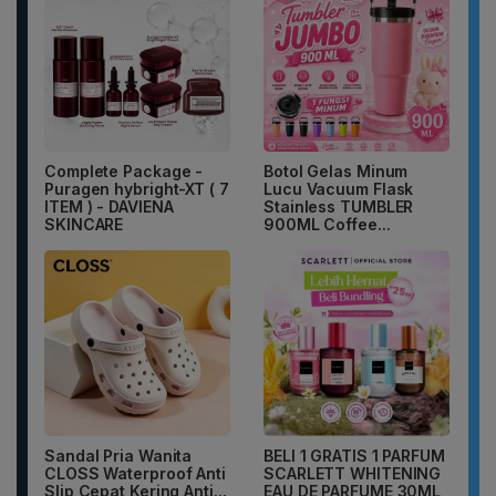
Complete Package -
Botol Gelas Minum
Puragen hybright-XT ( 7
Lucu Vacuum Flask
ITEM ) - DAVIENA
Stainless TUMBLER
SKINCARE
900ML Coffee...
Sandal Pria Wanita
BELI 1 GRATIS 1 PARFUM
CLOSS Waterproof Anti
SCARLETT WHITENING
Slip Cepat Kering Anti...
EAU DE PARFUME 30ML