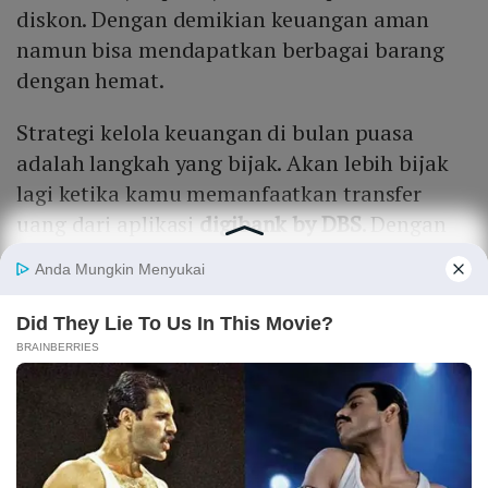
diskon. Dengan demikian keuangan aman
namun bisa mendapatkan berbagai barang
dengan hemat.
Strategi kelola keuangan di bulan puasa
adalah langkah yang bijak. Akan lebih bijak
lagi ketika kamu memanfaatkan transfer
uang dari aplikasi
digibank by DBS
. Dengan
memanfaatkan fitur gratis transfer tanpa
kuota pakai BI-Fast, kamu sangat
diuntungkan karena tidak ada potongan
biaya admin sehingga lebih hemat.
Bahkan syarat gratis transfer pun mudah.
Cukup dengan memiliki aplikasi digibank,
kamu bisa transfer uang ke mana pun tanpa