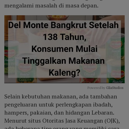
mengalami masalah di masa depan.
Powered by 
GliaStudios
Selain kebutuhan makanan, ada tambahan
Mute
pengeluaran untuk perlengkapan ibadah,
hampers, pakaian, dan hidangan Lebaran.
Menurut situs Otoritas Jasa Keuangan (OJK),
ada beberapa tipe orang yang memiliki cara