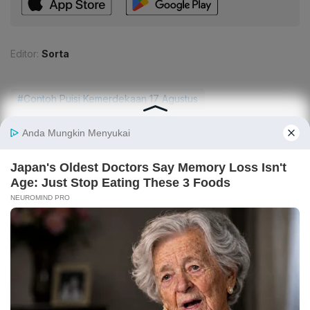
Editor:
Sorta
#Contoh Puisi Kemerdekaan 17 Agustus
#Give Me Perspective
#Artikel SEO
#Contoh Puisi Kemerdekaan
#Contoh Puisi
#Puisi Kemerdekaan 17 Agustus
#Puisi Kemerdekaan
#Puisi
CEK JUGA DATA INI