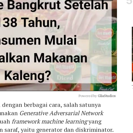
Powered by 
GliaStudios
 dengan berbagai cara, salah satunya
unakan
Generative Adversarial Network
Mute
buah
framework machine learning
yang
an saraf, yaitu generator dan diskriminator.