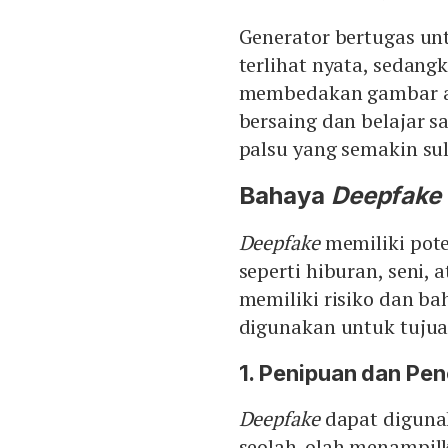
Generator bertugas un
terlihat nyata, sedang
membedakan gambar asl
bersaing dan belajar 
palsu yang semakin sul
Bahaya
Deepfake
Deepfake
memiliki pote
seperti hiburan, seni,
memiliki risiko dan ba
digunakan untuk tujuan
1. Penipuan dan Pen
Deepfake
dapat diguna
seolah-olah menampil