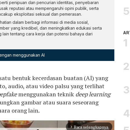
eperti penipuan dan pencurian identitas, penyebaran
usak reputasi atau mempengaruhi opini publik, serta
cakup eksploitasi seksual dan pemerasan.
atian dalam berbagi informasi di media sosial,
umber yang kredibel, dan meningkatkan edukasi serta
AR
g lain tentang cara kerja dan potensi bahaya dari
 dengan menggunakan AI
 satu bentuk kecerdasan buatan (AI) yang
o, audio, atau video palsu yang terlihat
epfake
menggunakan teknik
deep learning
ungkan gambar atau suara seseorang
ara orang lain.
Baca selengkapnya
arrow_forward_ios