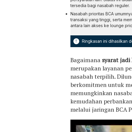
tersedia bagi nasabah reguler.
Nasabah prioritas BCA umumnya me
transaksi yang tinggi, serta m
antara lain akses ke lounge pri
!
Ringkasan ini dihasilkan
Bagaimana
syarat jadi
merupakan layanan per
nasabah terpilih. Dilu
berkomitmen untuk me
memungkinkan nasabah
kemudahan perbankan 
melalui jaringan BCA Pr