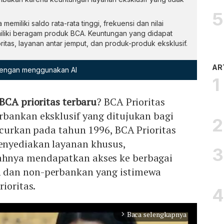
miliki saldo rata-rata tinggi, frekuensi dan nilai
emiliki beragam produk BCA. Keuntungan yang didapat
oritas, layanan antar jemput, dan produk-produk eksklusif.
AR
 dengan menggunakan AI
 BCA prioritas terbaru
? BCA Prioritas
bankan eksklusif yang ditujukan bagi
ncurkan pada tahun 1996, BCA Prioritas
nyediakan layanan khusus,
nya mendapatkan akses ke berbagai
dan non-perbankan yang istimewa
ioritas.
Baca selengkapnya
arrow_forward_ios