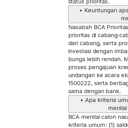
status prioritas.
•
Keuntungan apa 
me
Nasabah BCA Prioritas
prioritas di cabang‑c
dari cabang, serta pr
investasi dengan imbal
bunga lebih rendah. 
proses pengajuan kred
undangan ke acara eks
1500222, serta berbag
sama dengan bank.
•
Apa kriteria u
menilai
BCA menilai calon nas
kriteria umum: (1) sal