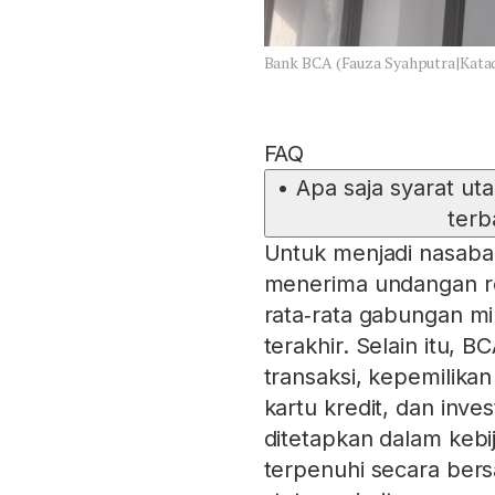
Bank BCA (Fauza Syahputra|Kata
FAQ
•
Apa saja syarat ut
terb
Untuk menjadi nasabah
menerima undangan res
rata‑rata gabungan min
terakhir. Selain itu, B
transaksi, kepemilika
kartu kredit, dan inves
ditetapkan dalam kebij
terpenuhi secara be